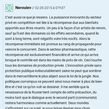
Nerouiev
//
02.09.2015 à 07h37
C’est aussi ce que je ressens. La puissance innovante du secteur
privé en compétition est liée à la récompense due aux bienfaits
apportés aux êtres vivants. Un peu à la façon d’un artiste de renom,
sauf qu’il est des domaines où les effets secondaires, quand ils
sont à long terme, sont négatifs voire très nocifs. Alors la
récompense immédiate est promue au rang de propagande pour
vaincre le concurrent. Dans le secteur pharmaceutique, cette
récompense est exclusivement financière et arrive ce qui arrive
lorsque le contrôle est dans les mains de pots de vin. Ceci touche
tous les domaines de production privée. L’innovation privée sans
protection publique indiscutablement saine ne peut que sombrer
dans le mercantilisme le plus abject sous la loi de la jungle. Nos
politiques corrompus ne peuvent ainsi nous mener à plus de bien-
être et c’est ce qu’on voit se dessiner. Il me semble que la
renaissance de la Russie tient compte de cette précaution, du
moins tant que le dialogue avec le second parti (communiste)
restera harmonieux comme actuellement. Deux mondes
s’affrontent sur ce sujet, je vous laisse deviner mon choix.