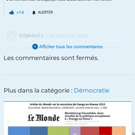
+14
ALERTER
St3ph4n3 L.
//
02.09.2015 à 12h56
Afficher tous les commentaires
Si vous voulez dire : le fric comme reflet de ces éléments que sont,
d’une part, l’idée de loin venue que la Vérité de toute chose est dans
Les commentaires sont fermés.
le prix qu’on peut en obtenir sur un marché et, d’autre part, que
seule l’augmentation est positive (plus, toujours plus) ; alors oui,
c’est votre constat aussi triste que désolant -et j’abonde dans votre
sens.
Plus dans la catégorie :
Démocratie
+2
ALERTER
Anne
//
02.09.2015 à 14h01
D’accord avec vous dans une certaine mesure, mais l’expérience et