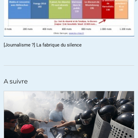
l’histoire montrent que le secteur public n’est pas non plus
immunisé contre la corruption.
+7
ALERTER
[Journalisme ?] La fabrique du silence
Ali
//
02.09.2015 à 05h19
@Olivier
C’est pas de kervasdoue mais la problématique est la même.
A suivre
A l’époque il y a eu un reportage sur les effets du jeûne pour aider
dans le traitement du cancer et/ou contrer les effets de la chimio +
d’autres bienfaits (le doc a été retiré de youtube).
Comme le jeûne ne peut pas rapporter d’argent aux labos (pas de
médicaments à vendre) les chercheurs ont du mal à trouver des
financements bien que les bienfaits ont été prouvé. Ce qui était
expliqué dans le doc.