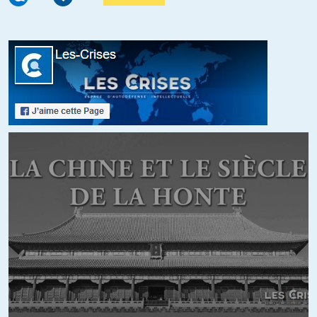
ils ne mangent jamais, il s’agit de mettre au défi les scientifiques de
se pencher sur la question, la plupart sont largués, bien sur, et
crient simplement au mensonge…
https://www.youtube.com/watch?v=RAfOePayIGg
il y a une manipulation monstrueuse de la science aujourd’hui, pas
seulement au niveau médecine
mais en ce qui concerne la médecine, le scandale scientifique peut
être expliqué simplement : il a été démontré de manière magistrale
que tous les objets physiques sont duels, présentant à la fois des
propriétés d’ondes et de corpuscules… alors pourquoi le corps
humain ferait-il exception? la médecine occidentale n’étudie le corps
humain que sous l’aspect matériel, et non sur le plan énergétique,
dont elle prétend qu’il n’existe pas, ainsi les thérapies sont
uniquement matérialistes, avec simplement une pincée de
psychologie pour faire beau… alors que des « thérapies
énergétiques » existent, l’homéopathie ou l’acupuncture en font
partie d’ailleurs