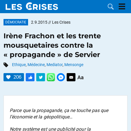
2.9.2015
// Les Crises
DÉMOCRATIE
Irène Frachon et les trente
mousquetaires contre la
LES
« propagande » de Servier
DOSSIERS
CATÉGORIES
Ethique
,
Médecine
,
Mediator
,
Mensonge
206
MOTS CLÉS
NOUS
CONTACTER
FAIRE UN
Parce que la propagande, ça ne touche pas que
l’économie et la géopolitique…
DON
Notre système est une publicité pour la