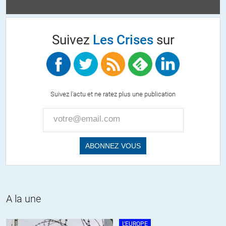
le coté énergétique de l’être humain et la théorie d’une aura invisible
qui entoure l’homme etc, c’est renvoyé aux sectes, au paranormal,
Suivez
Les Crises
sur
… pourtant les médecine indienne et chinoise utilisent cette idée
depuis plusieurs milliers d’année…
+4
ALERTER
Suivez l'actu et ne ratez plus une publication
Lamonette
//
02.09.2015 à 06h38
Une fois que mon premier message passera et que vous aurez
accompli cette petite vérif, je vous remets une madeleine de Proust :
qui a signé le rapport de l’IGAS rédigé à ce sujet avec une célérité
jamais connue jusqu’ici?
Là, c’est pareil, un tour dans les notes de bas de pages n’est pas du
temps perdu.Outre naturellement, l’histoire du cirage de pompes.
Par ailleurs, le ministre, en charge à l’époque, celui qui auj mélange
A la une
« gentiment » pour des raisons électoralistes, les gens du voyage que
j’ai côtoyés toute ma jeunesse avec les cercles mafieux en
L'EUROPE