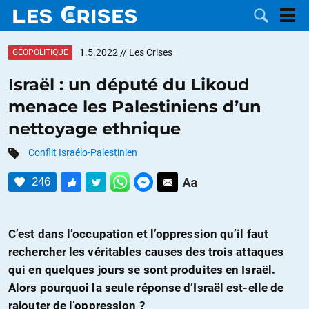
1.5.2022
// Les Crises
GÉOPOLITIQUE
Israël : un député du Likoud
menace les Palestiniens d’un
LES
nettoyage ethnique
DOSSIERS
CATÉGORIES
Conflit Israélo-Palestinien
246
MOTS CLÉS
NOUS
C’est dans l’occupation et l’oppression qu’il faut
rechercher les véritables causes des trois attaques
CONTACTER
FAIRE UN
qui en quelques jours se sont produites en Israël.
Alors pourquoi la seule réponse d’Israël est-elle de
DON
rajouter de l’oppression ?