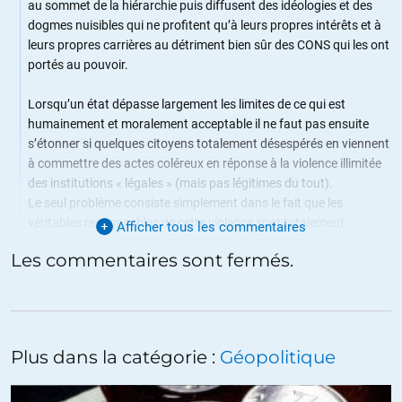
au sommet de la hiérarchie puis diffusent des idéologies et des
dogmes nuisibles qui ne profitent qu’à leurs propres intérêts et à
leurs propres carrières au détriment bien sûr des CONS qui les ont
portés au pouvoir.
Lorsqu’un état dépasse largement les limites de ce qui est
humainement et moralement acceptable il ne faut pas ensuite
s’étonner si quelques citoyens totalement désespérés en viennent
à commettre des actes coléreux en réponse à la violence illimitée
des institutions « légales » (mais pas légitimes du tout).
Le seul problème consiste simplement dans le fait que les
véritables responsables de cette violence sont totalement
Afficher tous les commentaires
inatteignables car barricadés dans des bunkers gardés par des
Les commentaires sont fermés.
armées de mercenaires.
Et c’est identique dans TOUS les pays de cette planète hélas.
Souvenez-vous des gilets jaunes qui ne revendiquaient que le droit
Plus dans la catégorie :
Géopolitique
d’être entendus et de pouvoir déterminer leur propre destin…
Les pays sont TOUS dirigés par des ploutocrates et leurs petits