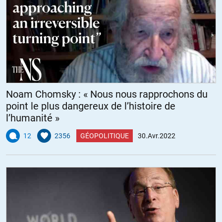
nous sommes la risée des pays non alignés car nous sommes
définitivement à leurs yeux les rois de l’hypocrisie, outrés quand nous
ne sommes pas la source des infractions aux codes moraux que
nous imposons aux autres alors que de notre côté nous les
enfreignoins sans vergogne 🙄🤔
+34
ALERTER
Noam Chomsky : « Nous nous rapprochons du
point le plus dangereux de l’histoire de
l’humanité »
12
2356
GÉOPOLITIQUE
30.Avr.2022