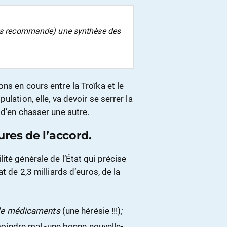
us recommande) une synthèse des
ns en cours entre la Troïka et le
lation, elle, va devoir se serrer la
 d’en chasser une autre.
ures de l’accord.
ité générale de l’État qui précise
t de 2,3 milliards d’euros, de la
 de médicaments
(une hérésie !!!)
;
oindre mal -une bonne nouvelle-