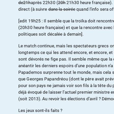
de21h
après 22h30 (
20h
21h30 heure française). I
direct (à suivre
dans la soirée
quand l’info sera o
[edit 19h25 : Il semble que la troïka doit renco
(20h30 heure française) et que la rencontre avec
politiques soit décalée à demain].
Le match continue, mais les spectateurs grecs o
longtemps ce qui les attend encore, et encore, et 
sont dévorés ne fige pas. Il semble même que la 
anéantir les derniers espoirs d’une population n’
Papademos surprenne tout le monde, mais cela se
que Georges Papandréou (dont le père avait préve
pour son pays ne jamais voir son fils à la tête du p
déjà évoqué de laisser l’actuel premier ministre e
(soit 2013). Au revoir les élections d’avril ? Dé
Les jeux sont-ils faits ?