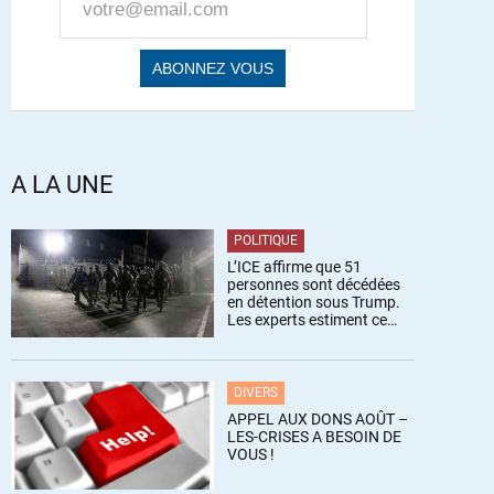
A LA UNE
POLITIQUE
L’ICE affirme que 51
personnes sont décédées
en détention sous Trump.
Les experts estiment ce
chiffre sous-estimé
DIVERS
APPEL AUX DONS AOÛT –
LES-CRISES A BESOIN DE
VOUS !