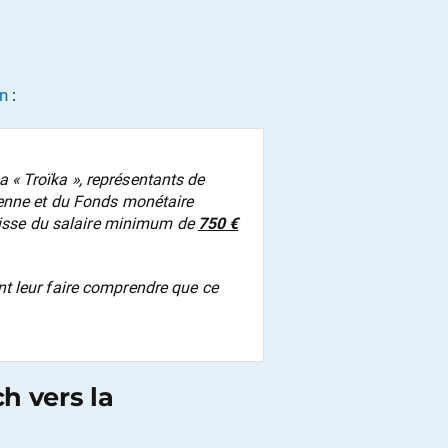
on
:
« Troïka », représentants de
éenne et du Fonds monétaire
baisse du salaire minimum de
750 €
t leur faire comprendre que ce
h vers la