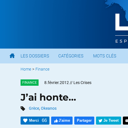
LES DOSSIERS
CATÉGORIES
MOTS CLÉS
Home
>
Finance
8.février.2012
// Les Crises
FINANCE
J’ai honte…
Grèce
,
Okeanos
66
Merci
J'aime
Partager
Je Tweet