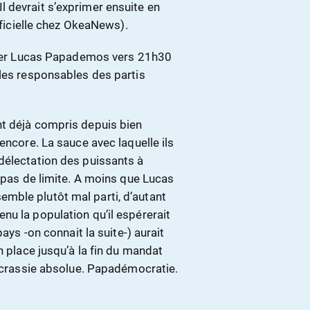
l devrait s’exprimer ensuite en
fficielle chez OkeaNews).
ntrer Lucas Papademos vers 21h30
 les responsables des partis
nt déjà compris depuis bien
encore. La sauce avec laquelle ils
délectation des puissants à
a pas de limite. A moins que Lucas
mble plutôt mal parti, d’autant
nu la population qu’il espérerait
ays -on connait la suite-) aurait
n place jusqu’à la fin du mandat
mocrassie absolue. Papadémocratie.