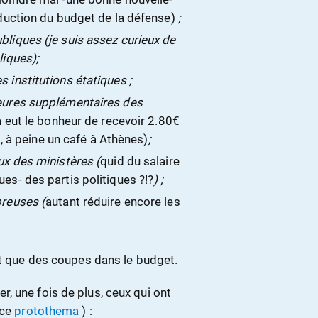
éduction du budget de la défense)
;
liques (je suis assez curieux de
liques);
 institutions étatiques ;
heures supplémentaires des
 a eut le bonheur de recevoir 2.80€
€, à peine un café à Athènes)
;
ux des ministères (
quid du salaire
es- des partis politiques ?!?
) ;
breuses (
autant réduire encore les
nt que des coupes dans le budget.
, une fois de plus, ceux qui ont
rce
protothema
) :