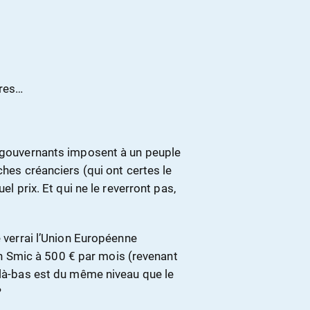
ires…
s gouvernants imposent à un peuple
ches créanciers (qui ont certes le
el prix. Et qui ne le reverront pas,
e verrai l’Union Européenne
 Smic à 500 € par mois (revenant
 là-bas est du même niveau que le
?