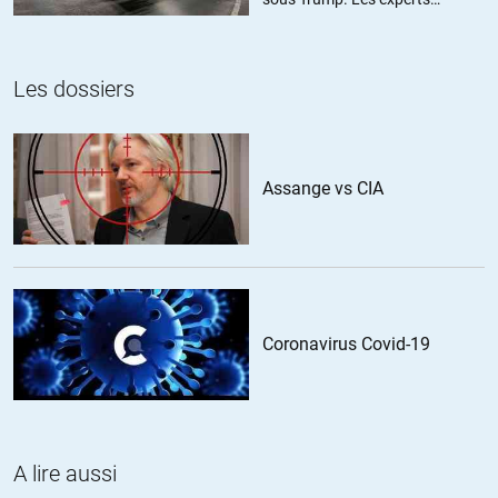
estiment ce chiffre sous-estimé
Bientôt 78 ans
//
21.03.2020 à 07h39
Les dossiers
Et dire que ne cessent d’abonder en France les insupportables
propos sinophobes alors que la Chine, elle, héroïque, victorieuse, et
venue en aide à cette UE si supérieure mais jusqu’à maintenant
Assange vs CIA
égoïstement divisée et paralysée, se remet déjà au travail!
Dérisoire arrogance des inférieurs… et des vaincus.
+10
ALERTER
Bats0
//
21.03.2020 à 10h10
Coronavirus Covid-19
La discipline des chinois, effectivement devrait démontrer, à la fin
de cette crise sanitaire, qu’ils sont non seulement performant pour
traiter des problème biologiques sur leur territoire en un temps
record (heureusement, car s’ils avaient réagit à la française, je n’ose
A lire aussi
pas imaginer le désastre avec une population de plus de 1,417