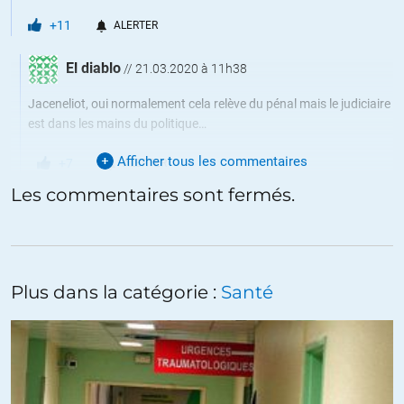
+11
ALERTER
El diablo
//
21.03.2020 à 11h38
Jaceneliot, oui normalement cela relève du pénal mais le judiciaire
est dans les mains du politique…
Afficher tous les commentaires
+7
ALERTER
Les commentaires sont fermés.
Moussars
//
21.03.2020 à 12h13
Donc, après la crise, il faudra un tribunal révolutionnaire institué
par le Peuple !
Plus dans la catégorie :
Santé
+11
Danielle VQ
//
21.03.2020 à 12h01