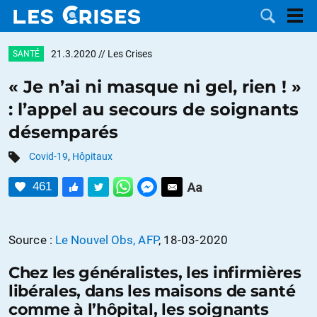
21.3.2020
// Les Crises
SANTÉ
« Je n’ai ni masque ni gel, rien ! »
: l’appel au secours de soignants
LES
désemparés
DOSSIERS
CATÉGORIES
Covid-19
,
Hôpitaux
461
MOTS CLÉS
NOUS
Source :
Le Nouvel Obs, AFP
, 18-03-2020
CONTACTER
FAIRE UN
Chez les généralistes, les infirmières
libérales, dans les maisons de santé
DON
comme à l’hôpital, les soignants