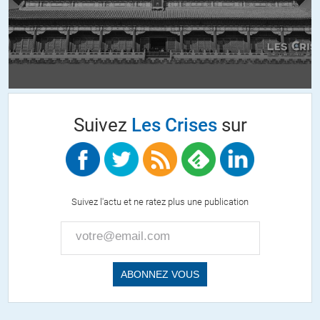
problème est que tout le monde est débordé alors ils prennent leur
part de la charge sans broncher.
J’ajouterais qu’ils ne demandent pas qu’on leur en donne
gratuitement, ils sont prêts à les acheter pour pouvoir travailler
dans des conditions raisonnables. C’est juste qu’ils n’en trouvent
nulpart. Il semblerait que la main invisible du marché ne soit pas si
efficace que ça pour gérer ce genre de cas (cygne noir, toussa,
Suivez
Les Crises
sur
toussa).
+11
ALERTER
Suivez l'actu et ne ratez plus une publication
Arynael
//
21.03.2020 à 09h21
Un problème de santé publique global nécessite une réponse
globale.
Des masques pour les médecins, caissières, etc… seraient
bienvenus pour la santé de toute la société.
Ce qui importe, c’est la fonction, et le risque, pas le statut.