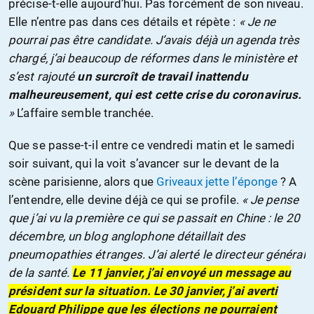
précise-t-elle aujourd’hui. Pas forcément de son niveau.
Elle n’entre pas dans ces détails et répète :
« Je ne
pourrai pas être candidate. J’avais déjà un agenda très
chargé, j’ai beaucoup de réformes dans le ministère et
s’est rajouté
un surcroît de travail inattendu
malheureusement, qui est cette crise du coronavirus.
»
L’affaire semble tranchée.
Que se passe-t-il entre ce vendredi matin et le samedi
soir suivant, qui la voit s’avancer sur le devant de la
scène parisienne, alors que
Griveaux jette l’éponge
? A
l’entendre, elle devine déjà ce qui se profile.
« Je pense
que j’ai vu la première ce qui se passait en Chine : le 20
décembre, un blog anglophone détaillait des
pneumopathies étranges. J’ai alerté le directeur général
de la santé.
Le 11 janvier, j’ai envoyé un message au
président sur la situation. Le 30 janvier, j’ai averti
Edouard Philippe que les élections ne pourraient