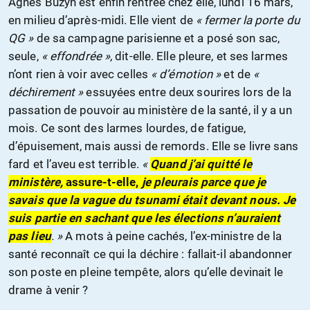
Agnès Buzyn est enfin rentrée chez elle, lundi 16 mars,
en milieu d’après-midi. Elle vient de
« fermer la porte du
QG »
de sa campagne parisienne et a posé son sac,
seule,
« effondrée »
, dit-elle. Elle pleure, et ses larmes
n’ont rien à voir avec celles
« d’émotion »
et de
«
déchirement »
essuyées entre deux sourires lors de la
passation de pouvoir au ministère de la santé, il y a un
mois. Ce sont des larmes lourdes, de fatigue,
d’épuisement, mais aussi de remords. Elle se livre sans
fard et l’aveu est terrible.
«
Quand j’ai quitté le
ministère,
assure-t-elle,
je pleurais parce que je
savais que la vague du tsunami était devant nous. Je
suis partie en sachant que les élections n’auraient
pas lieu
. »
A mots à peine cachés, l’ex-ministre de la
santé reconnaît ce qui la déchire : fallait-il abandonner
son poste
en pleine tempête, alors qu’elle devinait le
drame à venir ?