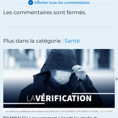
Afficher tous les commentaires
que la maladie n’a rien de la peste mais que la psychose generalisee
en a fait un monstre !
Les commentaires sont fermés.
http://jdmichel.blog.tdg.ch/
+6
ALERTER
Plus dans la catégorie :
Santé
tepavac
//
21.03.2020 à 18h28
« les médias alarmistes’ incompétents…l’ennemi c’est la peur…la
vrai pandémie c’est la psychose »
https://youtu.be/p-GBTt_Qa4Y?t=858
il y a des années que je ne regarde plus les médias télévisuels, en
regardant ce pamphlétaire je découvres avec stupéfaction toutes
les âneries proférées par nos soit disant responsables politiques
et véhiculées avec une grande complaisance par les médias
subventionnés par l’impôt.