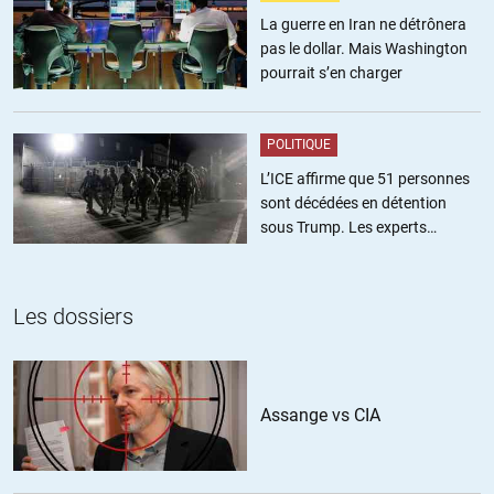
La guerre en Iran ne détrônera
+38
ALERTER
pas le dollar. Mais Washington
pourrait s’en charger
Ignotus
//
20.03.2020 à 17h43
Il y a aussi je crois, un homme politique, un seul qui souhaite
POLITIQUE
l’application de l’article 68 de la constitution.
Comment s’appelle-t-il déjà ?????
L’ICE affirme que 51 personnes
sont décédées en détention
+21
ALERTER
sous Trump. Les experts
estiment ce chiffre sous-estimé
Linder
//
21.03.2020 à 06h21
Les dossiers
Cela me rappelle le film « les tontons flingueurs ».
Ah ! Ce Lino !
Assange vs CIA
+8