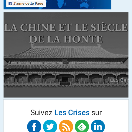
Ces aveux qui circulent depuis plusieurs jours sont terribles,
accablants! Ils savaient et n’ont rigoureusement rien fait!
Les membres du gouvernement relèvent de la cour de justice!
+58
ALERTER
Alfred
//
20.03.2020 à 16h05
Comme le relève Jacques Sapir à juste titre il y a
constitutionnellement matière à destituer le président de la
République. En théorie (ou en espérant que les Français mettent
une pression suffisamment forte sur leurs députés) mais en
pratique avec la palanquée de godillot vendus jusqu’au trognon
c’est une hypothèse peu réaliste. N’empêche c’est pas impossible et
il le mérite. Qui plus est chaque année compte pour reconstruire ce
pays. Et c’est d’autant plus vrai avec la crise qui vient (dont il est
suicidaire de penser qu’elle sera gérée de manière responsable et
Suivez
Les Crises
sur
honnête par les choux qui viennent de (re) faire leurs preuves).
+65
ALERTER