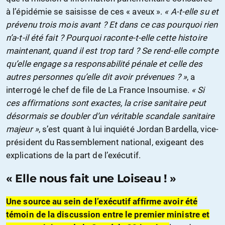
à l’épi­démie se saisisse de ces « aveux ».
« A-t-elle su et
prévenu trois mois avant ? Et dans ce cas pourquoi rien
n’a-t-il été fait ? Pourquoi raconte-t-elle cette histoire
maintenant, quand il est trop tard ? Se rend-elle compte
qu’elle engage sa responsabilité pénale et celle des
autres personnes qu’elle dit avoir prévenues ? »
, a
interrogé le chef de file de La France Insoumise.
« Si
ces affirmations sont exactes, la crise sanitaire peut
désormais se doubler d’un véritable scandale sanitaire
majeur »
, s’est quant à lui inquiété Jordan Bardella, vice-
président du Rassemblement national, exigeant des
explications de la part de l’exécutif.
« Elle nous fait une Loiseau ! »
Une source au sein de l’exécutif affirme avoir été
témoin de la discussion entre le premier ministre et