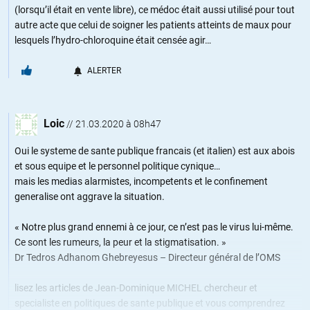
(lorsqu’il était en vente libre), ce médoc était aussi utilisé pour tout
autre acte que celui de soigner les patients atteints de maux pour
lesquels l’hydro-chloroquine était censée agir…
ALERTER
Loic
//
21.03.2020 à 08h47
Oui le systeme de sante publique francais (et italien) est aux abois
et sous equipe et le personnel politique cynique…
mais les medias alarmistes, incompetents et le confinement
generalise ont aggrave la situation.
« Notre plus grand ennemi à ce jour, ce n’est pas le virus lui-même.
Ce sont les rumeurs, la peur et la stigmatisation. »
Dr Tedros Adhanom Ghebreyesus – Directeur général de l’OMS
lisez les articles de Jean-Dominique MICHEL chercheur et
specialiste en politiques de sante publique et vous comprendrez