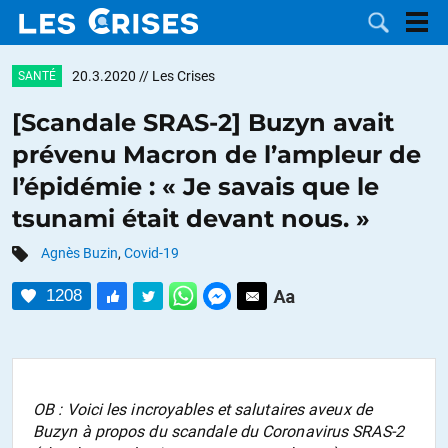
20.3.2020
// Les Crises
SANTÉ
[Scandale SRAS-2] Buzyn avait
prévenu Macron de l’ampleur de
LES
l’épidémie : « Je savais que le
tsunami était devant nous. »
DOSSIERS
CATÉGORIES
Agnès Buzin
,
Covid-19
MOTS CLÉS
1208
NOUS
CONTACTER
FAIRE UN
OB : Voici les incroyables et salutaires aveux de
DON
Buzyn à propos du scandale du Coronavirus SRAS-2