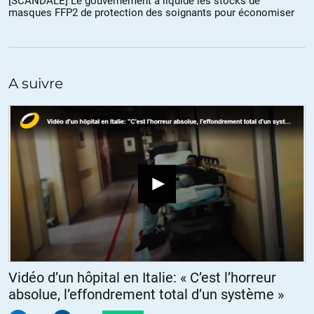
[SCANDALE] Le gouvernement a liquidé les stocks de
Quand je penses à toute l’artillerie qui est sortie contre les petit
masques FFP2 de protection des soignants pour économiser
blogs au prétexte de fakes news…
Alors vous dites que le virus c’est rien, un peu comme les gens
dans les gares hein, ok, mais si pour un si petit truc y a déjà
autant de pagaille dans les instances dirigeantes, qu’est-ce-que
A suivre
cela sera si un événement réellement grave arrive?
+1
ALERTER
feeloo
//
22.03.2020 à 15h42
Il me semble que c’est RÉELLEMENT GRAVE depuis un bon bout
de temps.
Vidéo d’un hôpital en Italie: « C’est l’horreur
Incompétence Cocorico !
//
21.03.2020 à 09h04
absolue, l’effondrement total d’un système »
A. Buzyn : « En termes de risques pour la France, les analyses de