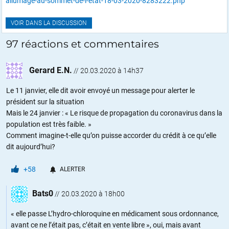
allumage-au-sommet-de-l-etat-18-03-2020-8283222.php
VOIR DANS LA DISCUSSION
97 réactions et commentaires
Gerard E.N.
//
20.03.2020 à 14h37
Le 11 janvier, elle dit avoir envoyé un message pour alerter le
président sur la situation
Mais le 24 janvier : « Le risque de propagation du coronavirus dans la
population est très faible. »
Comment imagine-t-elle qu’on puisse accorder du crédit à ce qu’elle
dit aujourd’hui?
+58
ALERTER
Bats0
//
20.03.2020 à 18h00
« elle passe L’hydro-chloroquine en médicament sous ordonnance,
avant ce ne l’était pas, c’était en vente libre », oui, mais avant