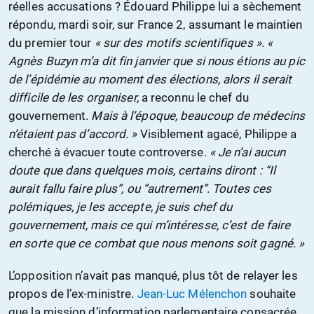
réelles accusations ? Édouard Philippe lui a sèchement
répondu, mardi soir, sur France 2, assumant le maintien
du premier tour
« sur des motifs scientifiques »
.
«
Agnès Buzyn m’a dit fin janvier que si nous étions au pic
de l’épidémie au moment des élections, alors il serait
difficile de les organiser,
a reconnu le chef du
gouvernement.
Mais à l’époque, beaucoup de médecins
n’étaient pas d’accord. »
Visiblement agacé, Philippe a
cherché à évacuer toute controverse.
« Je n’ai aucun
doute que dans quelques mois, certains diront : “Il
aurait fallu faire plus”, ou “autrement”. Toutes ces
polémiques, je les accepte, je suis chef du
gouvernement, mais ce qui m’intéresse, c’est de faire
en sorte que ce combat que nous menons soit gagné. »
L’opposition n’avait pas manqué, plus tôt de relayer les
propos de l’ex-ministre.
Jean-Luc Mélenchon
souhaite
que la mission d’information parlementaire consacrée