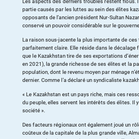
Les aspects des derniers troubles restent flous. Il
partie causés par les luttes au sein des élites kaz
opposants de l’ancien président Nur-Sultan Nazar
conservé un pouvoir considérable sur le gouvern
La raison sous-jacente la plus importante de ces 
parfaitement claire. Elle réside dans le décalage
que le Kazakhstan tire de ses exportations d’énerg
en 2021), la grande richesse de ses élites et la p
population, dont le revenu moyen par ménage n’éta
dernier. Comme l’a déclaré un syndicaliste kazak
« Le Kazakhstan est un pays riche, mais ces resso
du peuple, elles servent les intérêts des élites. Il
société ».
Des facteurs régionaux ont également joué un r
coûteux de la capitale de la plus grande ville, Alm