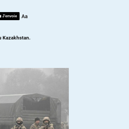
J'envoie
du Kazakhstan.