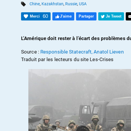
Chine
,
Kazakhstan
,
Russie
,
USA
60
Merci
J'aime
Partager
Je Tweet
L’Amérique doit rester à l’écart des problèmes 
Source :
Responsible Statecraft, Anatol Lieven
Traduit par les lecteurs du site Les-Crises