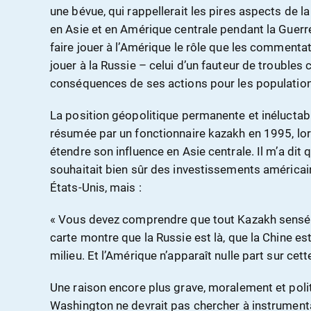
une bévue, qui rappellerait les pires aspects de la
en Asie et en Amérique centrale pendant la Guerre 
faire jouer à l’Amérique le rôle que les commenta
jouer à la Russie – celui d’un fauteur de troubles
conséquences de ses actions pour les populations
La position géopolitique permanente et inéluctab
résumée par un fonctionnaire kazakh en 1995, lor
étendre son influence en Asie centrale. Il m’a di
souhaitait bien sûr des investissements américai
États-Unis, mais :
« Vous devez comprendre que tout Kazakh sensé a
carte montre que la Russie est là, que la Chine es
milieu. Et l’Amérique n’apparaît nulle part sur cett
Une raison encore plus grave, moralement et poli
Washington ne devrait pas chercher à instrumenta