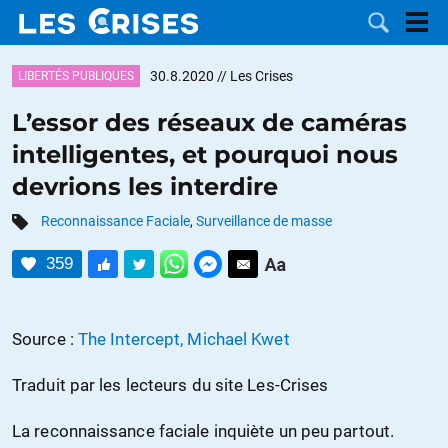
30.8.2020
// Les Crises
LIBERTÉS PUBLIQUES
L’essor des réseaux de caméras
intelligentes, et pourquoi nous
LES
devrions les interdire
DOSSIERS
CATÉGORIES
Reconnaissance Faciale
,
Surveillance de masse
359
MOTS CLÉS
NOUS
Source :
The Intercept, Michael Kwet
CONTACTER
FAIRE UN
Traduit par les lecteurs du site Les-Crises
DON
La reconnaissance faciale inquiète un peu partout.