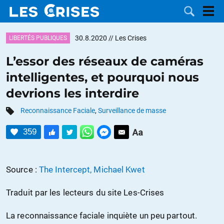
30.8.2020
// Les Crises
LIBERTÉS PUBLIQUES
L’essor des réseaux de caméras
intelligentes, et pourquoi nous
LES
devrions les interdire
DOSSIERS
CATÉGORIES
Reconnaissance Faciale
,
Surveillance de masse
359
MOTS CLÉS
NOUS
Source :
The Intercept, Michael Kwet
CONTACTER
FAIRE UN
Traduit par les lecteurs du site Les-Crises
DON
La reconnaissance faciale inquiète un peu partout.