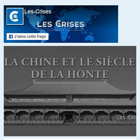
En douceur? La décennie de 1990 et ses 14 millions de morts
un atterrissage en douceur???
Vous avez une drôle lecture de l’histoire.
Et l’URSS n’était pas un empire, juste un avatar de l’empire
russe. Et l’atterrissage que vous décrivez a tellement éte doux
qu’on est encore en pleine gestion des secousses.
+8
RGT
//
05.03.2023 à 18h57
Il y a quand-même une grande différence entre la défunte
URSS et les USA : L’URSS s’est effondrée parce que les russes
n’en voulaient plus.
Et s’il y a eu un tel désastre humanitaire, c’est parce que les
USA n’ont pas tenu leurs engagements (oraux bien sûr, comme
ça il restent « blancs comme neige » et peuvent trahir leurs
promesses sans honte – regardez la promesse de ne JAMAIS
étendre l’OTAN et toutes les autres broutilles)…