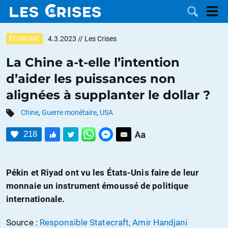
4.3.2023
// Les Crises
ÉCONOMIE
La Chine a-t-elle l’intention
d’aider les puissances non
LES
alignées à supplanter le dollar ?
DOSSIERS
CATÉGORIES
Chine
,
Guerre monétaire
,
USA
218
MOTS CLÉS
NOUS
Pékin et Riyad ont vu les États-Unis faire de leur
monnaie un instrument émoussé de politique
CONTACTER
FAIRE UN
internationale.
DON
Source :
Responsible Statecraft, Amir Handjani