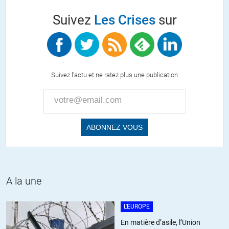
Suivez
Les Crises
sur
Pour l’instant, la majorité de la population US est encore
largement embrigadée par le propagande des oligarques, mais
la croissance des latinos (catholiques, donc moins cupides et
qui deviendront majoritaires dans moins de 30 ans, et dans
une moindre mesure des noirs et autres ethnies) risque de
Suivez l'actu et ne ratez plus une publication
changer la donne quand les « blancs » seront en minorité…
Il ne restera alors qu’une seule option : soit les WASP (White
Anglo-Saxon Prorestant) s’écrasent et abandonnent le
pouvoir, soit ce sera la guerre civile et ça risque de ne pas être
« joli-joli »…
Si de plus les amérindiens (le peu qu’il en reste après le
génocide) s’en mêlent, ce sera la crise sur le gâteau.
A la une
Et cette chute brutale de la domination des oligarques blancs
risque fort de se propager dans toute la « communauté
internationale » autoproclamée ce qui risque fort d’entraîner la
L'EUROPE
fin du « sacro-saint néolibéralisme ».
En matière d’asile, l’Union