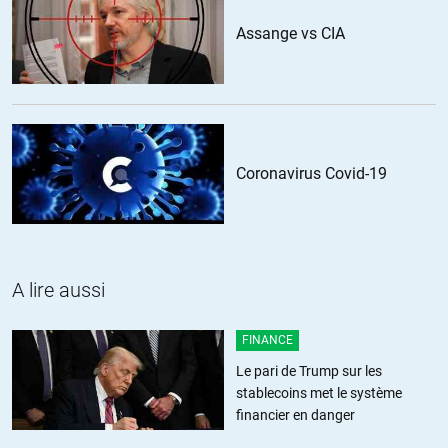
+6
Assange vs CIA
RV
//
04.03.2023 à 15h00
Entre votre « souhait » et votre « peur » il y a la place pour toute
une panoplie d’actions coercitives dont les Nordétatsuniens
sont coutumiers.
Coronavirus Covid-19
+1
calal
A lire aussi
//
04.03.2023 à 11h36
« Le dollar pour les USA est aussi vital que la souveraineté pour les
FINANCE
Russes »
le statut de monnaie de reserve du dollar permet de financer a
Le pari de Trump sur les
moindre cout l’armee americaine: le gouvernement us veut un char
stablecoins met le système
en plus,il imprime des billets pour acheter tout ce qui est
financier en danger
necessaire.Et les fournisseurs acceptent les dollars imprimes parce