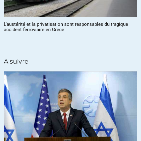
En plus, s’il y a cesser le feu demain, même désastreux pour
l’Ukraine, ils pourront parader alors que ce serait une cata pour
Poutine.
L’austérité et la privatisation sont responsables du tragique
accident ferroviaire en Grèce
+8
azuki
//
05.03.2023 à 18h53
A suivre
Je ne sais pas si ceux qui, avec le projet Manathan, on prévu
secrètement dans leur sénarios de génocider la moitié de la
Terre sous des bombes de 60 Ktonnes se préoccupent
réellement des conséquences. Heureusement que ces fous n’on
pas pu «avoir plus» que les «lancements de test» sur le Japon,
Mais si vous comptez sur les USA pour être raisonnables,
tremblez !
A Cuba comme ailleurs c’est le sang-froid des Russe qui a évité
des guerres nucléaires provoquées par les USA.