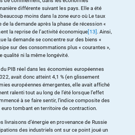
s de confinement, dans les économies
 manière différente suivant les pays. Elle a été
s beaucoup moins dans la zone euro où Le taux
re de la demande après la phase de récession «
ent la reprise de l’activité économique
[13]
. Ainsi,
que la demande se concentre sur des biens «
issipe sur des consommations plus « courantes »,
e qualité ni la même longévité.
e du PIB réel dans les économies européennes
22, avait donc atteint 4,1 % (en glissement
mies européennes émergentes, elle avait affiché
ent ralenti tout au long de l’été lorsque l’effet
mmencé à se faire sentir, l’indice composite des
 euro tombant en territoire de contraction.
es livraisons d’énergie en provenance de Russie
ipations des industriels ont sur ce point joué un