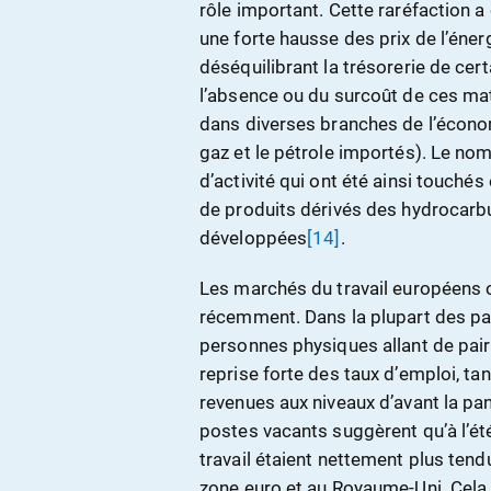
rôle important. Cette raréfaction a
une forte hausse des prix de l’énerg
déséquilibrant la trésorerie de cer
l’absence ou du surcoût de ces ma
dans diverses branches de l’économ
gaz et le pétrole importés). Le no
d’activité qui ont été ainsi touchés 
de produits dérivés des hydrocarb
développées
[14]
.
Les marchés du travail européens o
récemment. Dans la plupart des pay
personnes physiques allant de pair
reprise forte des taux d’emploi, ta
revenues aux niveaux d’avant la pan
postes vacants suggèrent qu’à l’ét
travail étaient nettement plus ten
zone euro et au Royaume-Uni. Cela