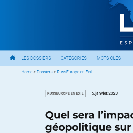
LES DOSSIERS
CATÉGORIES
MOTS CLÉS
Home
>
Dossiers
>
RussEurope en Exil
5.janvier.2023
RUSSEUROPE EN EXIL
Quel sera l’imp
géopolitique sur