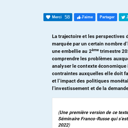
58
Merci
J'aime
Partager
La trajectoire et les perspectives
marquée par un certain nombre d’i
ème
une embellie au 2
trimestre 20
comprendre les problèmes auxquels
analyser le contexte économique in
contraintes auxquelles elle doit fa
et l’impact des politiques monétai
l’investissement et de la demande
(
Une première version de ce text
Séminaire Franco-Russe qui s’est
2022
)