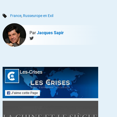
France
,
Russeurope en Exil
Par
Jacques Sapir