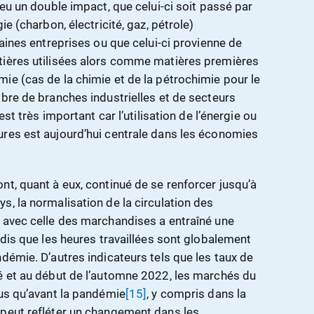
 eu un double impact, que celui-ci soit passé par
ie (charbon, électricité, gaz, pétrole)
taines entreprises ou que celui-ci provienne de
tières utilisées alors comme matières premières
ie (cas de la chimie et de la pétrochimie pour le
mbre de branches industrielles et de secteurs
est très important car l’utilisation de l’énergie ou
ures est aujourd’hui centrale dans les économies
nt, quant à eux, continué de se renforcer jusqu’à
s, la normalisation de la circulation des
 avec celle des marchandises a entraîné une
ndis que les heures travaillées sont globalement
démie. D’autres indicateurs tels que les taux de
é et au début de l’automne 2022, les marchés du
dus qu’avant la pandémie
[15]
, y compris dans la
 peut refléter un changement dans les