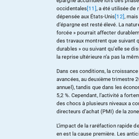
épargne accumulée lors des phase
occidentales
[11]
, a été utilisée de
dépensée aux États-Unis
[12]
, mai
d’épargne est resté élevé. La natu
forcée » pourrait affecter durablem
des travaux montrent que suivant 
durables » ou suivant qu’elle se d
la reprise ultérieure n’a pas la mêm
Dans ces conditions, la croissanc
avancées, au deuxième trimestre 20
annuel), tandis que dans les écono
5,2 %. Cependant, l’activité a fortem
des chocs à plusieurs niveaux a co
directeurs d’achat (PMI) de la zone
L’impact de la raréfaction rapide d
en est la cause première. Les antic