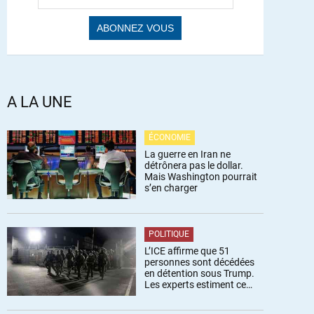
A LA UNE
ÉCONOMIE
La guerre en Iran ne
détrônera pas le dollar.
Mais Washington pourrait
s’en charger
POLITIQUE
L’ICE affirme que 51
personnes sont décédées
en détention sous Trump.
Les experts estiment ce
chiffre sous-estimé