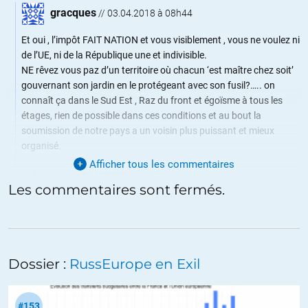
gracques
//
03.04.2018 à 08h44
Et oui , l’impôt FAIT NATION et vous visiblement , vous ne voulez ni
de l’UE, ni de la République une et indivisible.
NE rêvez vous paz d’un territoire où chacun ‘est maître chez soit’
gouvernant son jardin en le protégeant avec son fusil?….. on
connaît ça dans le Sud Est , Raz du front et égoïsme à tous les
étages, rien de possible dans ces conditions et au bout la
soumission de notre pays a un voisin plus puissant et mieux
organisé.
Afficher tous les commentaires
+13
ALERTER
Les commentaires sont fermés.
Toutatis
//
03.04.2018 à 09h33
parce que maintenant la France n’est pas soumise à un voisin
plus puissant et mieux organisé ?
Dossier :
RussEurope en Exil
+32
#153