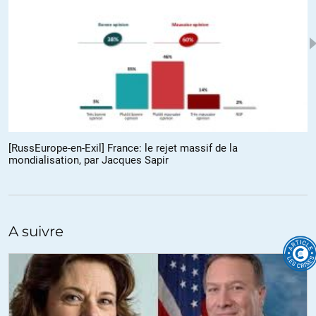
coucher sous plus fort que lui depuis au moins 70 ans.
Ce qu’il faut c’est un contrôle réel par le peuple de ceux qui
détiennent les clés du pouvoir. Et nos institutions actuelles ne le
permettent pas.
+21
Philou
//
03.04.2018 à 22h01
Non, pas durant l’ère gaullienne (1958-1969)… vous imaginez
[RussEurope-en-Exil] France: le rejet massif de la
mondialisation, par Jacques Sapir
Micron capable de nous faire un nouveau discours de Phnom-
Penh sur les agressions états-uniennes en Irak, Syrie, Ukraine ?
+11
A suivre
patrick
//
03.04.2018 à 11h51
l’impôt fait nation .. oui , au début
Et puis l’état veut s’occuper de tout et de n’importe quoi , donc