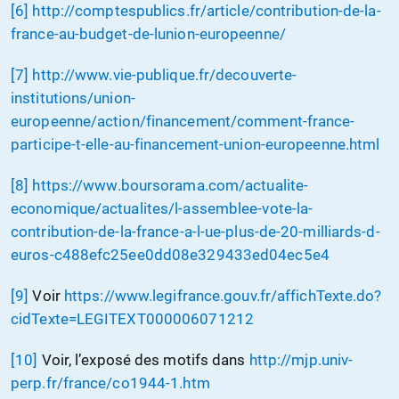
[6]
http://comptespublics.fr/article/contribution-de-la-
france-au-budget-de-lunion-europeenne/
[7]
http://www.vie-publique.fr/decouverte-
institutions/union-
europeenne/action/financement/comment-france-
participe-t-elle-au-financement-union-europeenne.html
[8]
https://www.boursorama.com/actualite-
economique/actualites/l-assemblee-vote-la-
contribution-de-la-france-a-l-ue-plus-de-20-milliards-d-
euros-c488efc25ee0dd08e329433ed04ec5e4
[9]
Voir
https://www.legifrance.gouv.fr/affichTexte.do?
cidTexte=LEGITEXT000006071212
[10]
Voir, l’exposé des motifs dans
http://mjp.univ-
perp.fr/france/co1944-1.htm