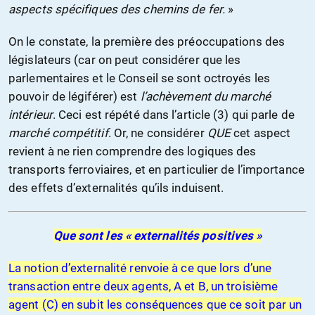
aspects spécifiques des chemins de fer.
»
On le constate, la première des préoccupations des
législateurs (car on peut considérer que les
parlementaires et le Conseil se sont octroyés les
pouvoir de légiférer) est
l’achèvement du marché
intérieur
. Ceci est répété dans l’article (3) qui parle de
marché compétitif
. Or, ne considérer
QUE
cet aspect
revient à ne rien comprendre des logiques des
transports ferroviaires, et en particulier de l’importance
des effets d’externalités qu’ils induisent.
Que sont les « externalités positives »
La notion d’externalité renvoie à ce que lors d’une
transaction entre deux agents, A et B, un troisième
agent (C) en subit les conséquences que ce soit par un