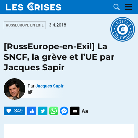
3.4.2018
RUSSEUROPE EN EXIL
[RussEurope-en-Exil] La
LES
SNCF, la grève et l’UE par
Jacques Sapir
DOSSIERS
CATÉGORIES
MOTS CLÉS
Par
Jacques Sapir
NOUS
349
CONTACTER
FAIRE UN
DON