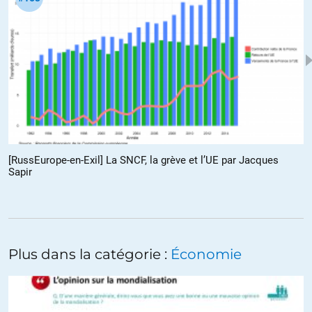
Charles-de
//
03.04.2018 à 17h39
Certes, mais ils emploient une méthode moins visible que le 10
mai 1940 !
+7
Bruno Kord
//
03.04.2018 à 21h09
[RussEurope-en-Exil] La SNCF, la grève et l’UE par Jacques
Non, la France s’est soumise à une organisation dont 26
Sapir
autres pays sont membres. Et cette organisation est au
dessus des lois et de la Constitution française.
+2
Plus dans la catégorie :
Économie
Sandrine
//
03.04.2018 à 10h57
De toute façon, notre cher état français n’arrête pas de se