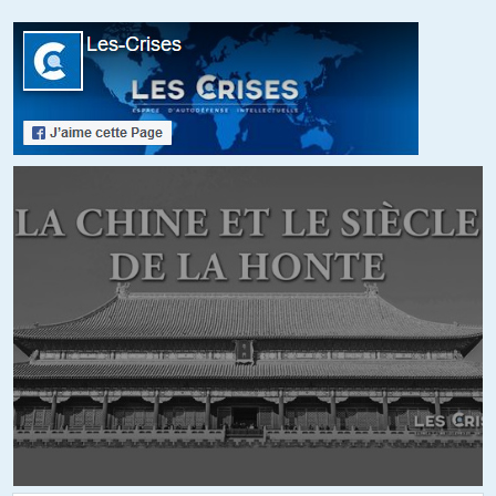
Trump ne veut plus la course aux armement ? Je vois pas mal de
sites américains qui ne disent pas ça, au contraire, et je n’ai pas
spécialement analysé le sujet mais il ne me semble pas que les
budgets US se tournent vers l’éducation et la santé au détriment
du militaire ! On ne doit pas avoir les mêmes sources, ou j’ai raté
un épisode ce qui est possible mais j’ai un très gros doute…
+4
Ben
//
21.03.2018 à 10h37
Je ne pense pas que l’on soit sorti de la phase de déni. Celle ci
prend la forme d’un silence meprisant Je suis certain que les
médias fourbissent continuellement de nouvelles armes contre la
Russie. Pour l’instant, face à l’évidence, il y a une tactique de repli.
Ça ne durera pas.
+22
ALERTER