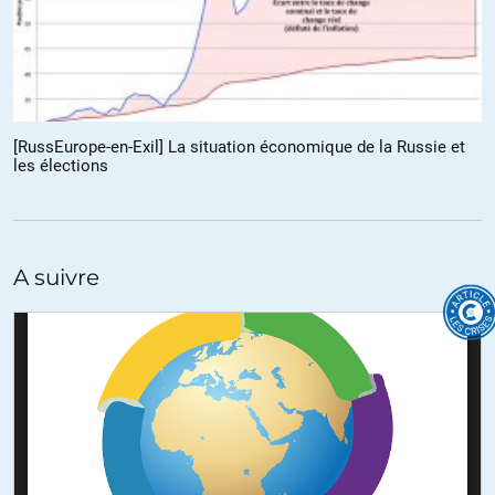
Hollande au lendemain de la fuite du président Ianoukovitch.
https://www.youtube.com/watch?v=KnLg9IHc6Gk
+62
ALERTER
[RussEurope-en-Exil] La situation économique de la Russie et
les élections
Chris
//
21.03.2018 à 08h16
« gouvernement ukrainien qui a empêché les russes vivant en
Ukraine de voter »
Les gouvernement français et allemands n’ont pas fait mieux en
A suivre
refusant aux Syriens établis en France et en Allemagne de voter aux
présidentielles de 2014 !
https://www.algerie1.com/actualite/la-syrie-deplore-le-refus-de-la-
france-du-vote-a-son-ambassade-pour-la-presidentielle
http://premium.lefigaro.fr/flash-actu/2014/05/12/97001-
20140512FILWWW00308-syrie-paris-et-berlin-interdit-le-vote-dans-
leurs-ambassades.php
Les bombes démocratiques et humanitaires en action…