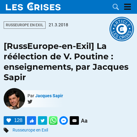
21.3.2018
RUSSEUROPE EN EXIL
[RussEurope-en-Exil] La
LES
réélection de V. Poutine :
enseignements, par Jacques
DOSSIERS
CATÉGORIES
Sapir
MOTS CLÉS
Par
Jacques Sapir
NOUS
CONTACTER
FAIRE UN
128
DON
Russeurope en Exil