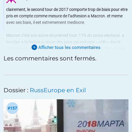
clairement, le second tour de 2017 comporte trop de biais pour etre
pris en compte comme mesure de l’adhesion a Macron. et meme
avec ses biais, il eet extremement mediocre.
Macron c’est son score de premief tour: 17% du corps electoral. a
corriger a la baisse a cause des gens qui ont vote « utile » des le
Afficher tous les commentaires
premier tour pour eviter un duel Fillon Le Pen. et a rabotter encore
un coup pour tenir compte du barrouf mediatique qui a permi de
Les commentaires sont fermés.
gonfler la baudruche Macron, dont l’effet s’estompe avec le temps.
reste pas grand chose.
+9
ALERTER
Dossier :
RussEurope en Exil
#157
Nicolas
//
21.03.2018 à 06h32
Il y a une coquille : 1970 au lieu de 1996.