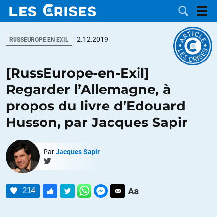
2.12.2019
RUSSEUROPE EN EXIL
[RussEurope-en-Exil]
LES
Regarder l’Allemagne, à
propos du livre d’Edouard
DOSSIERS
CATÉGORIES
Husson, par Jacques Sapir
MOTS CLÉS
Par
Jacques Sapir
NOUS
CONTACTER
FAIRE UN
214
DON