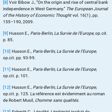
[8]
Voir Bibow J., “On the origin and rise of central bank
independence in West Germany.”
The European Journal
of the History of Economic Thought
vol. 16(1), pp.
155–190, 2009.
[9]
Husson E.,
Paris-Berlin, La Survie de l’Europe
, op.cit.
p. 85.
[10]
Husson E.,
Paris-Berlin, La Survie de l’Europe
,
op.cit. pp. 93-99.
[11]
Husson E.,
Paris-Berlin, La Survie de l’Europe
,
op.cit. p. 101.
[12]
Husson E.,
Paris-Berlin, La Survie de l’Europe
,
op.cit. p. 125. La référence est évidemment au roman
de Robert Musil,
L’homme sans qualités
.
[13]
Schmitt C.,
Légalité, Légitimité
, traduit de