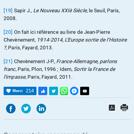
[19]
Sapir J.,
Le Nouveau XXIè Siècle
, le Seuil, Paris,
2008.
[20]
On fait ici référence au livre de Jean-Pierre
Chevènement,
1914-2014, L’Europe sortie de l’Histoire
?
, Paris, Fayard, 2013.
[21]
Chevènement J-P.,
France-Allemagne, parlons
franc
, Paris, Plon, 1996 ; Idem,
Sortir la France de
l’impasse
, Paris, Fayard, 2011.
214
Merci