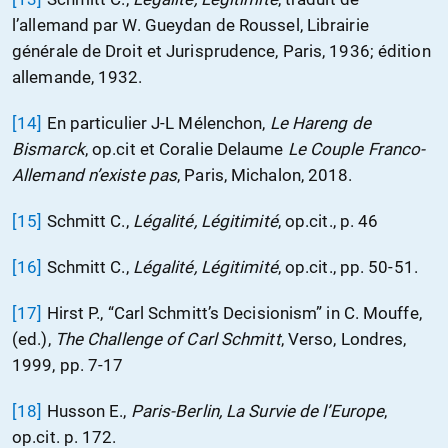
l’allemand par W. Gueydan de Roussel, Librairie
générale de Droit et Jurisprudence, Paris, 1936; édition
allemande, 1932.
[14]
En particulier J-L Mélenchon,
Le Hareng de
Bismarck
, op.cit et Coralie Delaume
Le Couple Franco-
Allemand n’existe pas
, Paris, Michalon, 2018.
[15]
Schmitt C.,
Légalité, Légitimité
, op.cit., p. 46
[16]
Schmitt C.,
Légalité, Légitimité
, op.cit., pp. 50-51.
[17]
Hirst P., “Carl Schmitt’s Decisionism” in C. Mouffe,
(ed.),
The Challenge of Carl Schmitt
, Verso, Londres,
1999, pp. 7-17
[18]
Husson E.,
Paris-Berlin, La Survie de l’Europe
,
op.cit. p. 172.