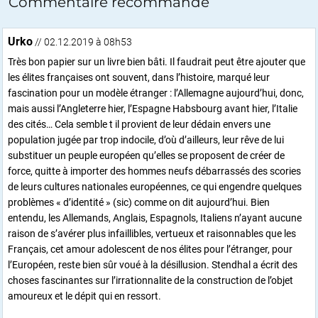
Commentaire recommandé
Urko
// 02.12.2019 à 08h53
Très bon papier sur un livre bien bâti. Il faudrait peut être ajouter que
les élites françaises ont souvent, dans l’histoire, marqué leur
fascination pour un modèle étranger : l’Allemagne aujourd’hui, donc,
mais aussi l’Angleterre hier, l’Espagne Habsbourg avant hier, l’Italie
des cités… Cela semble t il provient de leur dédain envers une
population jugée par trop indocile, d’où d’ailleurs, leur rêve de lui
substituer un peuple européen qu’elles se proposent de créer de
force, quitte à importer des hommes neufs débarrassés des scories
de leurs cultures nationales européennes, ce qui engendre quelques
problèmes « d’identité » (sic) comme on dit aujourd’hui. Bien
entendu, les Allemands, Anglais, Espagnols, Italiens n’ayant aucune
raison de s’avérer plus infaillibles, vertueux et raisonnables que les
Français, cet amour adolescent de nos élites pour l’étranger, pour
l’Européen, reste bien sûr voué à la désillusion. Stendhal a écrit des
choses fascinantes sur l’irrationnalite de la construction de l’objet
amoureux et le dépit qui en ressort.