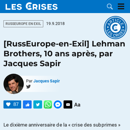
19.9.2018
RUSSEUROPE EN EXIL
[RussEurope-en-Exil] Lehman
LES
Brothers, 10 ans après, par
Jacques Sapir
DOSSIERS
CATÉGORIES
MOTS CLÉS
Par
Jacques Sapir
NOUS
87
CONTACTER
FAIRE UN
DON
Le dixième anniversaire de la « crise des subprimes »