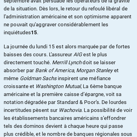
septembre avait persuadé les opérateurs de la gravité
de la situation. Dès lors, le retour du refoulé libéral de
l’administration américaine et son optimisme apparent
ne pouvait qu’aggraver considérablement les
inquiétudes
15
.
La journée du lundi 15 est alors marquée par de fortes
baisses des cours. L’assureur
AIG
est le plus
directement touché.
Merrill Lynch
doit se laisser
absorber par
Bank of America
,
Morgan Stanley
et
même
Goldman Sachs
inspirent une méfiance
croissante et
Washington Mutual
, La 6ème banque
américaine et la première caisse d’épargne, voit sa
notation dégradée par Standard & Poor’s. De lourdes
incertitudes pèsent sur
Wachovia
. La possibilité de voir
les établissements bancaires américains s’effondrer
tels des dominos devient à chaque heure qui passe
plus crédible, et le nombre de banques régionales sous