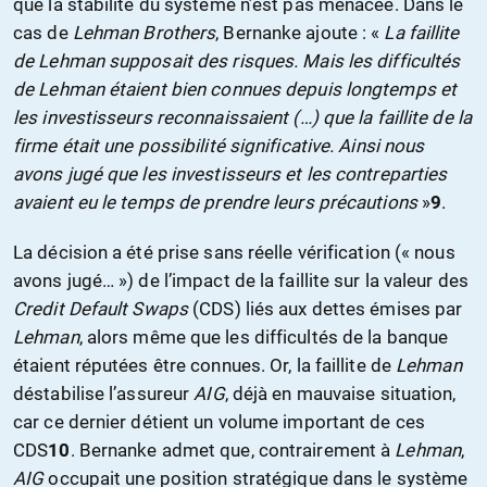
que la stabilité du système n’est pas menacée. Dans le
cas de
Lehman Brothers
, Bernanke ajoute : «
La faillite
de Lehman supposait des risques. Mais les difficultés
de Lehman étaient bien connues depuis longtemps et
les investisseurs reconnaissaient (…) que la faillite de la
firme était une possibilité significative. Ainsi nous
avons jugé que les investisseurs et les contreparties
avaient eu le temps de prendre leurs précautions
»
9
.
La décision a été prise sans réelle vérification (« nous
avons jugé… ») de l’impact de la faillite sur la valeur des
Credit Default Swaps
(CDS) liés aux dettes émises par
Lehman
, alors même que les difficultés de la banque
étaient réputées être connues. Or, la faillite de
Lehman
déstabilise l’assureur
AIG
, déjà en mauvaise situation,
car ce dernier détient un volume important de ces
CDS
10
. Bernanke admet que, contrairement à
Lehman
,
AIG
occupait une position stratégique dans le système