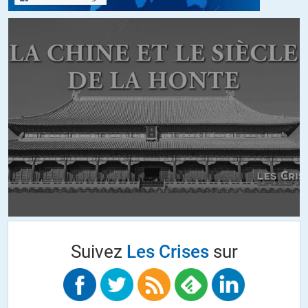
Rafales !
https://www.latribune.fr/entreprises-
finance/industrie/aeronautique-defense/rafale-en-egypte-les-
etats-unis-bloquent-768856.html
ITAR, Icar ?
Ou quand OMC et libre-échangisme se révèlent être des pièges à
cons !
+5
ALERTER
METZGER
//
28.02.2018 à 08h16
Bruxelles a fixé des règles de concurrence fiscales, plutôt qu’une
harmonisation. ( voir le crédit d’impôt et la position de l’Irlande) Les
taux de change appréciés en cas de dissolution de la zone Euro
Suivez
Les Crises
sur
(disparition du taux de change et mobilité du capital) montre
clairement où va la richesse.
Par contre je ne comprends pas pourquoi l’alignement des fiscalités
ne jouent que sur 5 à 10% des coûts… ( par an ? ) Si on aligne les