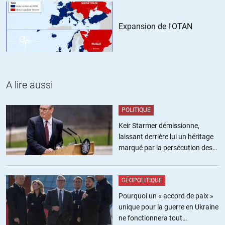
Gil
//
01.03.2018 à 10h21
Expansion de l'OTAN
Bonjour
Mieux vaut sortir une fois élu que de dire qu’on sortira si on est
élu.
Imaginez la propagande qui se déclencherait sur un parti qui
envisage ne serait-ce qu’un référendum sur la question de l’euro.
A lire aussi
D’ailleurs Berlusconi ne l’avait il pas évoqué avant d’être remercié
POLITIQUE
manu-militari par cette brave troika ?
Keir Starmer démissionne,
laissant derrière lui un héritage
Cordialement
marqué par la persécution des
militants pro-palestiniens
+2
ALERTER
GÉOPOLITIQUE
Olivier LOISEL
//
01.03.2018 à 15h07
Pourquoi un « accord de paix »
Bonjour,
unique pour la guerre en Ukraine
ne fonctionnera tout