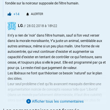
fondée sur la noirceur supposée de l’être humain.
+14
ALERTER
LG
//
28.02.2018 à 18h22
Il n’y a rien de ‘noir’ dans l’être humain, sauf si l’on veut verser
dans la morale moralisante, Y’a juste un animal, semblable aux
autres animaux, même si un peu plus malin. Une forme de vie
autocentrée, qui veut continuer d’exister et augmenter sa
capacité d’exister en tentant de contrôler ce qui l’entoure, sans
cesse, et toujours plus si elle le peut. Elle est programmé par ça et
pour ça. Le reste n’est que jugement de valeur.
Les libéraux ne font que théoriser ce besoin ‘naturel’ sur le plan
des idées.
Leur seul problème c’est qu’ils avancent masqués derrière une
argumentation noircie de concepts vaseux telle que ‘Liberté’
(dans un monde parfaitement déterministe, il faut être culotté)
alors que finalement, ils militent tout simplement pour plus de
Afficher tous les commentaires
‘sélection naturelle’…