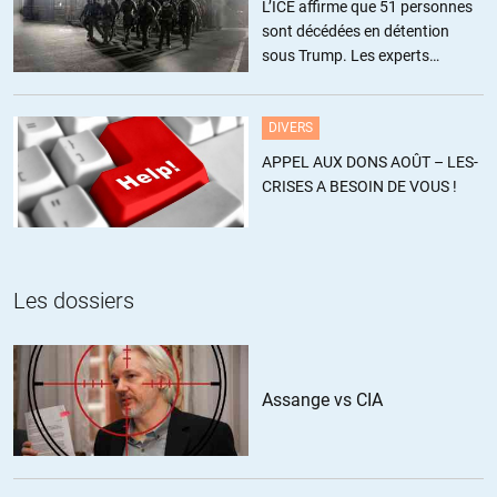
L’ICE affirme que 51 personnes
sont décédées en détention
Chokk
//
28.02.2018 à 14h21
sous Trump. Les experts
estiment ce chiffre sous-estimé
Aucun. Berlusconi a changé d’avis et le M5S a clarifié sa position il y
a déjà des semaines.
DIVERS
Je pense que Mr Sapir prend un peu ses rêves pour des réalités.
APPEL AUX DONS AOÛT – LES-
Seul un choc amènera la question monétaire sur le devant de la
CRISES A BESOIN DE VOUS !
scène. Et ce n’est pas dit que les eurosceptiques seront invités au
débat.
+3
ALERTER
Les dossiers
Chris
//
28.02.2018 à 15h51
On verra ce qui ressort des urnes. Mais le malaise est bien réel.
Assange vs CIA
+1
ALERTER