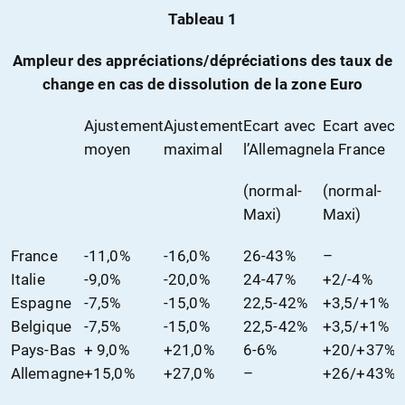
Tableau 1
Ampleur des appréciations/dépréciations des taux de
change en cas de dissolution de la zone Euro
Ajustement
Ajustement
Ecart avec
Ecart avec
moyen
maximal
l’Allemagne
la France
(normal-
(normal-
Maxi)
Maxi)
France
-11,0%
-16,0%
26-43%
–
Italie
-9,0%
-20,0%
24-47%
+2/-4%
Espagne
-7,5%
-15,0%
22,5-42%
+3,5/+1%
Belgique
-7,5%
-15,0%
22,5-42%
+3,5/+1%
Pays-Bas
+ 9,0%
+21,0%
6-6%
+20/+37%
Allemagne
+15,0%
+27,0%
–
+26/+43%