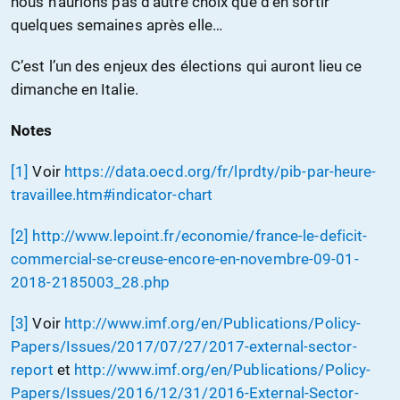
nous n’aurions pas d’autre choix que d’en sortir
quelques semaines après elle…
C’est l’un des enjeux des élections qui auront lieu ce
dimanche en Italie.
Notes
[1]
Voir
https://data.oecd.org/fr/lprdty/pib-par-heure-
travaillee.htm#indicator-chart
[2]
http://www.lepoint.fr/economie/france-le-deficit-
commercial-se-creuse-encore-en-novembre-09-01-
2018-2185003_28.php
[3]
Voir
http://www.imf.org/en/Publications/Policy-
Papers/Issues/2017/07/27/2017-external-sector-
report
et
http://www.imf.org/en/Publications/Policy-
Papers/Issues/2016/12/31/2016-External-Sector-