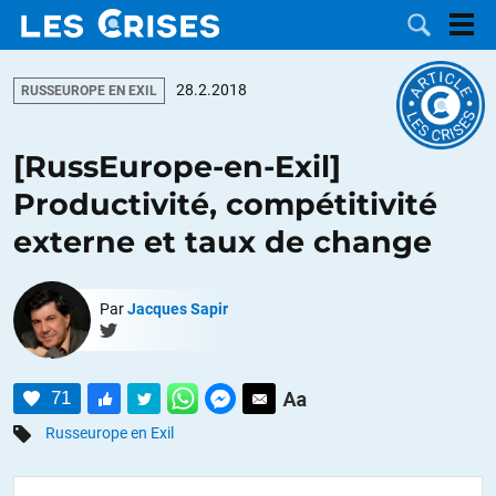
28.2.2018
RUSSEUROPE EN EXIL
[RussEurope-en-Exil]
LES
Productivité, compétitivité
externe et taux de change
DOSSIERS
CATÉGORIES
MOTS CLÉS
Par
Jacques Sapir
NOUS
71
CONTACTER
FAIRE UN
Russeurope en Exil
DON