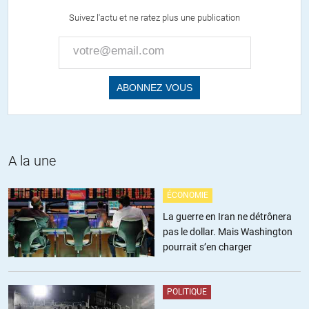
politiques fiscales, ne reste que le problème de la dette, non ?
Suivez l'actu et ne ratez plus une publication
+1
ALERTER
Max
//
28.02.2018 à 14h52
Je suis d’accord, ça mérite plus d’explications.
Est-ce que ça pourrait venir du reste de la règlementation? (le non-
fiscal)
A la une
ALERTER
ÉCONOMIE
La guerre en Iran ne détrônera
Olivier LOISEL
//
28.02.2018 à 10h28
pas le dollar. Mais Washington
pourrait s’en charger
De quels partis politiques italiens voulant sortir de l’euro parlez-vous
? (sources ?) Merci
POLITIQUE
+1
ALERTER