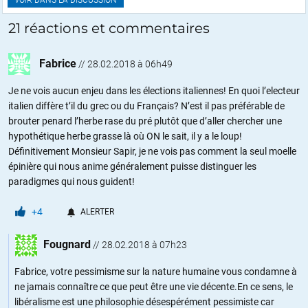
VOIR DANS LA DISCUSSION
21 réactions et commentaires
Fabrice
//
28.02.2018 à 06h49
Je ne vois aucun enjeu dans les élections italiennes! En quoi l’electeur
italien diffère t’il du grec ou du Français? N’est il pas préférable de
brouter penard l’herbe rase du pré plutôt que d’aller chercher une
hypothétique herbe grasse là où ON le sait, il y a le loup!
Définitivement Monsieur Sapir, je ne vois pas comment la seul moelle
épinière qui nous anime généralement puisse distinguer les
paradigmes qui nous guident!
+4
ALERTER
Fougnard
//
28.02.2018 à 07h23
Fabrice, votre pessimisme sur la nature humaine vous condamne à
ne jamais connaître ce que peut être une vie décente.En ce sens, le
libéralisme est une philosophie désespérément pessimiste car