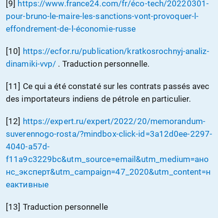
[9]
https://www.france24.com/fr/éco-tech/20220301-
pour-bruno-le-maire-les-sanctions-vont-provoquer-l-
effondrement-de-l-économie-russe
[10]
https://ecfor.ru/publication/kratkosrochnyj-analiz-
dinamiki-vvp/
. Traduction personnelle.
[11] Ce qui a été constaté sur les contrats passés avec
des importateurs indiens de pétrole en particulier.
[12]
https://expert.ru/expert/2022/20/memorandum-
suverennogo-rosta/?mindbox-click-id=3a12d0ee-2297-
4040-a57d-
f11a9c3229bc&utm_source=email&utm_medium=ано
нс_эксперт&utm_campaign=47_2020&utm_content=н
еактивные
[13] Traduction personnelle