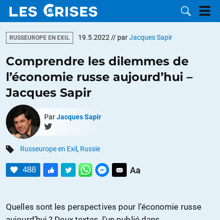
19.5.2022
// par
Jacques Sapir
RUSSEUROPE EN EXIL
Comprendre les dilemmes de
l’économie russe aujourd’hui –
LES
Jacques Sapir
DOSSIERS
CATÉGORIES
Par
Jacques Sapir
MOTS CLÉS
Russeurope en Exil
,
Russie
NOUS
488
CONTACTER
FAIRE UN
Quelles sont les perspectives pour l’économie russe
DON
aujourd’hui ? Deux textes, l’un publié dans