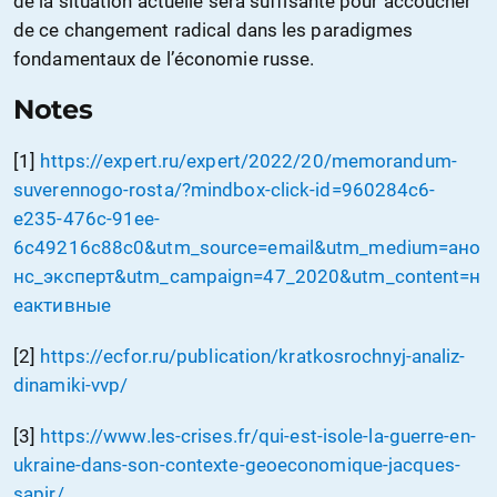
de la situation actuelle sera suffisante pour accoucher
de ce changement radical dans les paradigmes
fondamentaux de l’économie russe.
Notes
[1]
https://expert.ru/expert/2022/20/memorandum-
suverennogo-rosta/?mindbox-click-id=960284c6-
e235-476c-91ee-
6c49216c88c0&utm_source=email&utm_medium=ано
нс_эксперт&utm_campaign=47_2020&utm_content=н
еактивные
[2]
https://ecfor.ru/publication/kratkosrochnyj-analiz-
dinamiki-vvp/
[3]
https://www.les-crises.fr/qui-est-isole-la-guerre-en-
ukraine-dans-son-contexte-geoeconomique-jacques-
sapir/