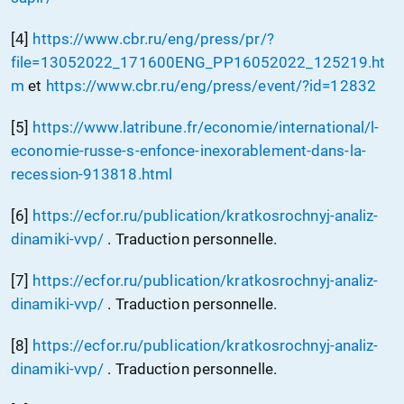
[4]
https://www.cbr.ru/eng/press/pr/?
file=13052022_171600ENG_PP16052022_125219.ht
m
et
https://www.cbr.ru/eng/press/event/?id=12832
[5]
https://www.latribune.fr/economie/international/l-
economie-russe-s-enfonce-inexorablement-dans-la-
recession-913818.html
[6]
https://ecfor.ru/publication/kratkosrochnyj-analiz-
dinamiki-vvp/
. Traduction personnelle.
[7]
https://ecfor.ru/publication/kratkosrochnyj-analiz-
dinamiki-vvp/
. Traduction personnelle.
[8]
https://ecfor.ru/publication/kratkosrochnyj-analiz-
dinamiki-vvp/
. Traduction personnelle.