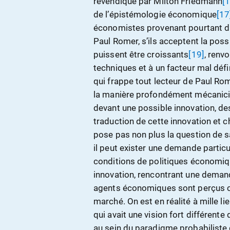
revendiqué par Milton Friedmann
[
de l’épistémologie économique
[17
économistes provenant pourtant 
Paul Romer, s’ils acceptent la poss
puissent être croissants
[19]
, renv
techniques et à un facteur mal déf
qui frappe tout lecteur de Paul Ro
la manière profondément mécanicis
devant une possible innovation, des
traduction de cette innovation et 
pose pas non plus la question de s
il peut exister une demande particu
conditions de politiques économiq
innovation, rencontrant une demand
agents économiques sont perçus 
marché. On est en réalité à mille l
qui avait une vision fort différen
au sein du paradigme probabiliste