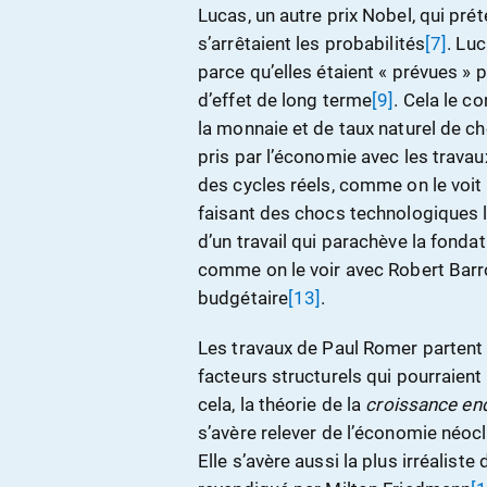
Lucas, un autre prix Nobel, qui pré
s’arrêtaient les probabilités
[7]
. Lu
parce qu’elles étaient « prévues »
d’effet de long terme
[9]
. Cela le c
la monnaie et de taux naturel de 
pris par l’économie avec les travau
des cycles réels, comme on le voit
faisant des chocs technologiques l
d’un travail qui parachève la fond
comme on le voir avec Robert Barro,
budgétaire
[13]
.
Les travaux de Paul Romer partent
facteurs structurels qui pourraien
cela, la théorie de la
croissance e
s’avère relever de l’économie néocl
Elle s’avère aussi la plus irréalist