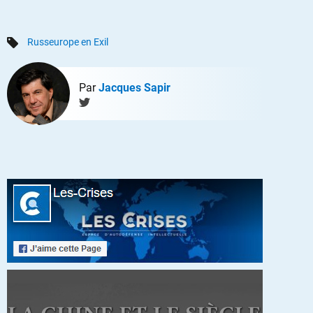
Russeurope en Exil
Par
Jacques Sapir