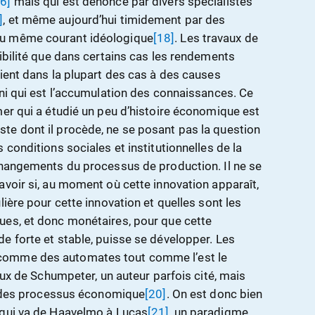
16]
mais qui est dénoncé par divers spécialistes
]
, et même aujourd’hui timidement par des
du même courant idéologique
[18]
. Les travaux de
ibilité que dans certains cas les rendements
oient dans la plupart des cas à des causes
ini qui est l’accumulation des connaissances. Ce
mer qui a étudié un peu d’histoire économique est
te dont il procède, ne se posant pas la question
 conditions sociales et institutionnelles de la
changements du processus de production. Il ne se
avoir si, au moment où cette innovation apparaît,
lière pour cette innovation et quelles sont les
ues, et donc monétaires, pour que cette
e forte et stable, puisse se développer. Les
comme des automates tout comme l’est le
ieux de Schumpeter, un auteur parfois cité, mais
te des processus économique
[20]
. On est donc bien
 qui va de Haavelmo à Lucas
[21]
, un paradigme