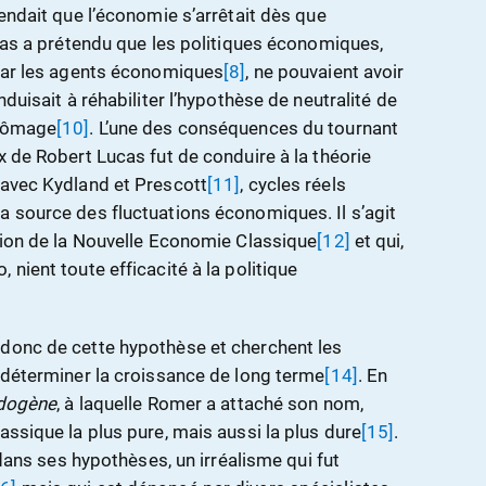
tendait que l’économie s’arrêtait dès que
cas a prétendu que les politiques économiques,
 par les agents économiques
[8]
, ne pouvaient avoir
onduisait à réhabiliter l’hypothèse de neutralité de
chômage
[10]
. L’une des conséquences du tournant
x de Robert Lucas fut de conduire à la théorie
 avec Kydland et Prescott
[11]
, cycles réels
a source des fluctuations économiques. Il s’agit
ation de la Nouvelle Economie Classique
[12]
et qui,
 nient toute efficacité à la politique
 donc de cette hypothèse et cherchent les
t déterminer la croissance de long terme
[14]
. En
ndogène
, à laquelle Romer a attaché son nom,
assique la plus pure, mais aussi la plus dure
[15]
.
e dans ses hypothèses, un irréalisme qui fut