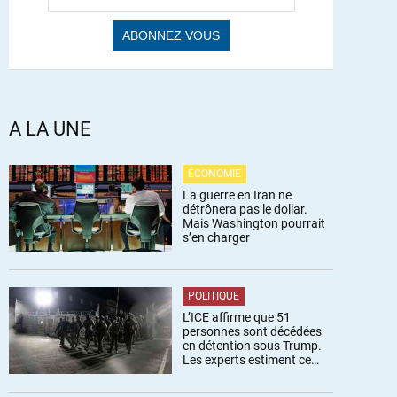
A LA UNE
ÉCONOMIE
La guerre en Iran ne
détrônera pas le dollar.
Mais Washington pourrait
s’en charger
POLITIQUE
L’ICE affirme que 51
personnes sont décédées
en détention sous Trump.
Les experts estiment ce
chiffre sous-estimé