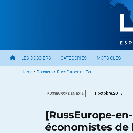
LES DOSSIERS
CATÉGORIES
MOTS CLÉS
Home
>
Dossiers
>
RussEurope en Exil
11.octobre.2018
RUSSEUROPE EN EXIL
[RussEurope-en-
économistes de 