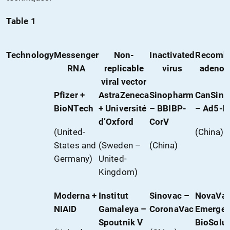
Table 1
Technology
Messenger
Non-
Inactivated
Recombi
RNA
replicable
virus
adenov
viral vector
Pfizer +
AstraZeneca
Sinopharm
CanSino
BioNTech
+ Université
–
BBIBP-
–
Ad5-N
d’Oxford
CorV
(United-
(China)
States and
(Sweden –
(China)
Germany)
United-
Kingdom)
Moderna +
Institut
Sinovac –
NovaVax
NIAID
Gamaleya –
CoronaVac
Emergen
Spoutnik V
BioSolu