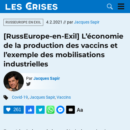
4.2.2021
// par
Jacques Sapir
RUSSEUROPE EN EXIL
[RussEurope-en-Exil] L’économie
de la production des vaccins et
LES
l’exemple des mobilisations
industrielles
DOSSIERS
CATÉGORIES
Par
Jacques Sapir
MOTS CLÉS
NOUS
Covid-19
,
Jacques Sapir
,
Vaccins
CONTACTER
FAIRE UN
261
DON