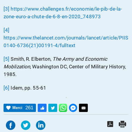
[3]
https://www.challenges.fr/economie/le-pib-de-la-
zone-euro-a-chute-de-6-8-en-2020_748973
[4]
https://www.thelancet.com/journals/lancet/article/PIIS
0140-6736(21)00191-4/fulltext
[5]
Smith, R. Elberton,
The Army and Economic
Moblization
, Washington DC, Center of Military History,
1985.
[6]
Idem, pp. 55-61
261
Merci