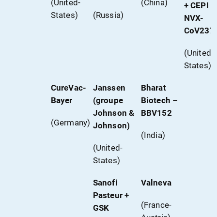
(United-
(China)
+ CEPI –
States)
(Russia)
NVX-
CoV237
(United-
States)
CureVac-
Janssen
Bharat
Bayer
(groupe
Biotech –
Johnson &
BBV152
(Germany)
Johnson)
(India)
(United-
States)
Sanofi
Valneva
Pasteur +
(France-
GSK