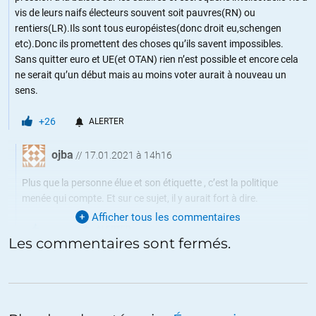
vis de leurs naifs électeurs souvent soit pauvres(RN) ou
rentiers(LR).Ils sont tous européistes(donc droit eu,schengen
etc).Donc ils promettent des choses qu’ils savent impossibles.
Sans quitter euro et UE(et OTAN) rien n’est possible et encore cela
ne serait qu’un début mais au moins voter aurait à nouveau un
sens.
+26
ALERTER
ojba
//
17.01.2021 à 14h16
Plus que la personne élue et son étiquette , c’est la politique
menée qui compte. Et sur ce sujet, il y aurait fort à dire.
Afficher tous les commentaires
ALERTER
Les commentaires sont fermés.
utopiste
//
17.01.2021 à 22h56
Et ne pas voter, c’est aussi ne rien changer jusqu’à ce que le