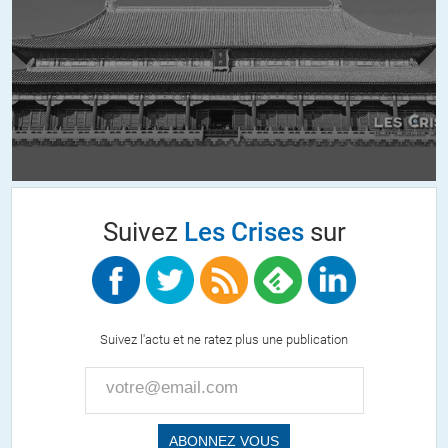
désobéir. Des sanctions administratives ? Et alors. Des
sanctions financières ? La France est bientôt le plus gros
contributeur net de l’UE. Seuls les marchés financiers pourront
nous créer des ennuis, et ils le feront quoi qu’il advienne. Mais
comme il faudra bien les soumettre un jour …
Et puis d’autres suivront.
+5
guzy
//
18.01.2021 à 15h58
Suivez
Les Crises
sur
C’est la grande phrase prêtée à Chirac quand on l’emmerdait
trop avec feus les critères de Maastricht : »et alors, qu’est-ce
qu’ils vont me faire, m’envoyer l’Armée ? «
Suivez l'actu et ne ratez plus une publication
emmanueL
//
16.01.2021 à 08h22