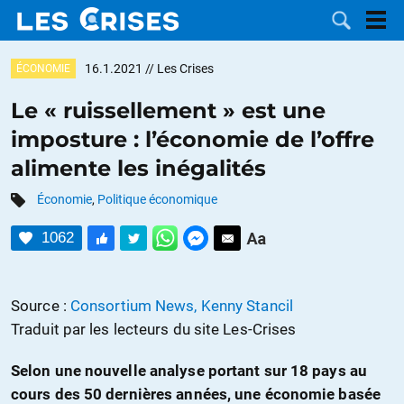
16.1.2021
// Les Crises
ÉCONOMIE
Le « ruissellement » est une
imposture : l’économie de l’offre
LES
alimente les inégalités
DOSSIERS
CATÉGORIES
Économie
,
Politique économique
1062
MOTS CLÉS
NOUS
Source :
Consortium News, Kenny Stancil
Traduit par les lecteurs du site Les-Crises
CONTACTER
FAIRE UN
Selon une nouvelle analyse portant sur 18 pays au
DON
cours des 50 dernières années, une économie basée