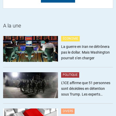
Ceci pour les soutiens. Ajouter Sapir et Lordon.
Pour ceux qui sont contre, les Tirolle et compagnie, et en politique,
tout le centre droit (PS), la droite (RN, LR, UDI) et bien sûr l’extrême
centre (LaRem, Modem).
A la une
+9
ALERTER
ÉCONOMIE
La guerre en Iran ne détrônera
Obermeyer
//
16.01.2021 à 08h29
pas le dollar. Mais Washington
pourrait s’en charger
Hormis Piketti , Jacques Généreux , Thomas Porcher et quelques
autres économistes que l’on entend peu , vous avez JL Mélenchon
et les insoumis au niveau politique qui sont parfaitement d’accord
POLITIQUE
avec les conclusions de cette étude . Ils en parlent d’ailleurs depuis
L’ICE affirme que 51 personnes
fort longtemps , ont lutté pied à pied contre la suppression de l’ISF ,
sont décédées en détention
proposent 14 tranches d’impôt sur le revenu et de plus taxer les
sous Trump. Les experts
grands groupes prédateurs .
estiment ce chiffre sous-estimé
D’accord avec vous , il faudrait que les électeurs français soient
bien informés là dessus , mais avant la prochaine échéance il est
DIVERS
quasi sûr que les journaleux à la botte trouveront bien un sujet de