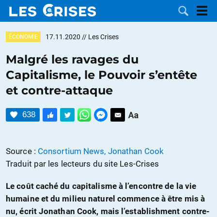
17.11.2020
// Les Crises
ÉCONOMIE
Malgré les ravages du
Capitalisme, le Pouvoir s’entête
LES
et contre-attaque
DOSSIERS
CATÉGORIES
638
MOTS CLÉS
Source :
Consortium News, Jonathan Cook
NOUS
Traduit par les lecteurs du site Les-Crises
CONTACTER
FAIRE UN
Le coût caché du capitalisme à l’encontre de la vie
humaine et du milieu naturel commence à être mis à
DON
nu, écrit Jonathan Cook, mais l’establishment contre-