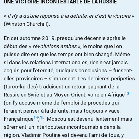
UNE VICTOIRE INCONTESTABLE DE LA RUSSIE
«
Il n’y a qu’une réponse à la défaite, et c’est la victoire
»
(Winston Churchill).
En cet automne 2019, presqu’une décennie après le
début des «
révolutions arabes
», le moins que l’on
puisse dire est que les temps ont bien changé. Même
si dans les relations internationales, rien n’est jamais
acquis pour l’éternité, quelques conclusions – fussent-
elles provisoires – s’imposent. Les dernières péripéties
(turco-kurdes) traduisent un retour gagnant de la
13
Russie en Syrie et au Moyen-Orient, voire en Afrique
(on l’y accuse même de l’emploi de procédés qui
feraient penser à la défunte, mais toujours vivace,
14
15
Françafrique
)
. Moscou est devenu, lentement mais
sûrement, un interlocuteur incontournable dans la
région. Vladimir Poutine est devenu l’ami de tous, y