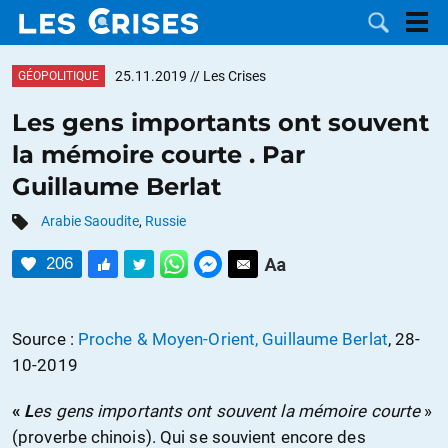
25.11.2019
// Les Crises
GÉOPOLITIQUE
Les gens importants ont souvent
la mémoire courte . Par
LES
Guillaume Berlat
DOSSIERS
CATÉGORIES
Arabie Saoudite
,
Russie
206
MOTS CLÉS
NOUS
Source :
Proche & Moyen-Orient, Guillaume Berlat
, 28-
10-2019
CONTACTER
FAIRE UN
«
L
es gens importants ont souvent la mémoire courte
»
DON
(proverbe chinois). Qui se souvient encore des