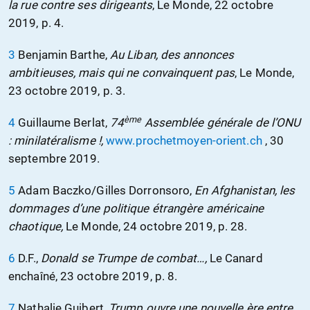
la rue contre ses dirigeants
, Le Monde, 22 octobre
2019, p. 4.
3
Benjamin Barthe,
Au Liban, des annonces
ambitieuses, mais qui ne convainquent pas
, Le Monde,
23 octobre 2019, p. 3.
ème
4
Guillaume Berlat,
74
Assemblée générale de l’ONU
: minilatéralisme !,
www.prochetmoyen-orient.ch
, 30
septembre 2019.
5
Adam Baczko/Gilles Dorronsoro,
En Afghanistan, les
dommages d’une politique étrangère américaine
chaotique,
Le Monde, 24 octobre 2019, p. 28.
6
D.F.,
Donald se Trumpe de combat…,
Le Canard
enchaîné, 23 octobre 2019, p. 8.
7
Nathalie Guibert,
Trump ouvre une nouvelle ère entre