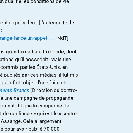
r, qualifie les conditions de vie
nt appel vidéo : [L’auteur cite de
 :
ssange-lance-un-appel-…
– NdT]
plus grands médias du monde, dont
mations qu’il possédait. Mais une
 commis par les États-Unis, en
é publiés par ces médias, il fut mis
i a fait l’objet d’une fuite et
ments Branch
(Direction du contre-
élé une campagne de propagande
ocument dit que la campagne de
t de confiance » qui est le « centre
 d’Assange. Cela a largement
dé pour avoir publié 70 000