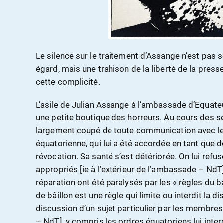
Le silence sur le traitement d’Assange n’est pas 
égard, mais une trahison de la liberté de la pres
cette complicité.
L’asile de Julian Assange à l’ambassade d’Equate
une petite boutique des horreurs. Au cours des sep
largement coupé de toute communication avec le 
équatorienne, qui lui a été accordée en tant que 
révocation. Sa santé s’est détériorée. On lui refu
appropriés [ie à l’extérieur de l’ambassade – NdT]
réparation ont été paralysés par les « règles du bâ
de bâillon est une règle qui limite ou interdit la d
discussion d’un sujet particulier par les membres 
– NdT], y compris les ordres équatoriens lui inte