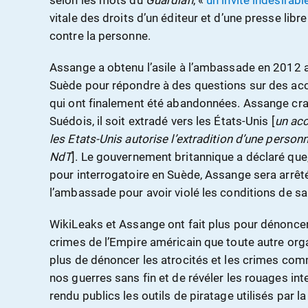
selon les mots du
Guardian
, «
un invité indésirabl
vitale des droits d’un éditeur et d’une presse libr
contre la personne.
Assange a obtenu l’asile à l’ambassade en 2012 afi
Suède pour répondre à des questions sur des acc
qui ont finalement été abandonnées. Assange crai
Suédois, il soit extradé vers les États-Unis [
un acc
les Etats-Unis autorise l’extradition d’une pers
NdT
]. Le gouvernement britannique a déclaré que, 
pour interrogatoire en Suède, Assange sera arrêté
l’ambassade pour avoir violé les conditions de sa
WikiLeaks et Assange ont fait plus pour dénonce
crimes de l’Empire américain que toute autre org
plus de dénoncer les atrocités et les crimes co
nos guerres sans fin et de révéler les rouages in
rendu publics les outils de piratage utilisés par 