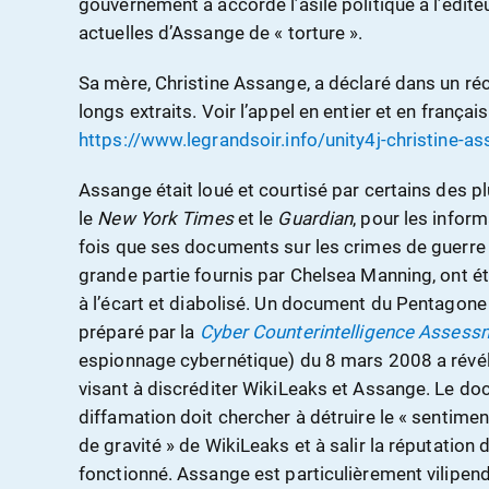
gouvernement a accordé l’asile politique à l’éditeu
actuelles d’Assange de « torture ».
Sa mère, Christine Assange, a déclaré dans un réce
longs extraits. Voir l’appel en entier et en français
https://www.legrandsoir.info/unity4j-christine-a
Assange était loué et courtisé par certains des 
le
New York Times
et le
Guardian
, pour les infor
fois que ses documents sur les crimes de guerre
grande partie fournis par Chelsea Manning, ont ét
à l’écart et diabolisé. Un document du Pentagone qu
préparé par la
Cyber Counterintelligence Assess
espionnage cybernétique) du 8 mars 2008 a rév
visant à discréditer WikiLeaks et Assange. Le d
diffamation doit chercher à détruire le « sentimen
de gravité » de WikiLeaks et à salir la réputation
fonctionné. Assange est particulièrement vilipen