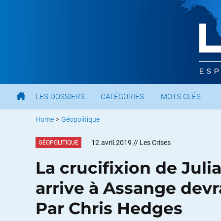
LES DOSSIERS
CATÉGORIES
MOTS CLÉS
Home
>
Géopolitique
12.avril.2019
// Les Crises
GÉOPOLITIQUE
La crucifixion de Jul
arrive à Assange devrai
Par Chris Hedges