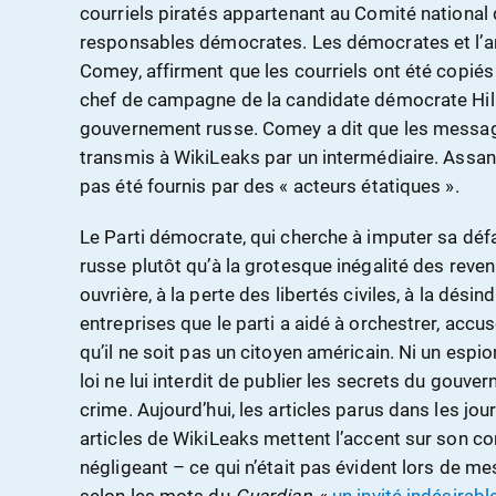
courriels piratés appartenant au Comité national
responsables démocrates. Les démocrates et l’an
Comey, affirment que les courriels ont été copi
chef de campagne de la candidate démocrate Hilla
gouvernement russe. Comey a dit que les messa
transmis à WikiLeaks par un intermédiaire. Assang
pas été fournis par des « acteurs étatiques ».
Le Parti démocrate, qui cherche à imputer sa défai
russe plutôt qu’à la grotesque inégalité des revenu
ouvrière, à la perte des libertés civiles, à la dési
entreprises que le parti a aidé à orchestrer, accus
qu’il ne soit pas un citoyen américain. Ni un esp
loi ne lui interdit de publier les secrets du gouv
crime. Aujourd’hui, les articles parus dans les jou
articles de WikiLeaks mettent l’accent sur son
négligeant – ce qui n’était pas évident lors de mes v