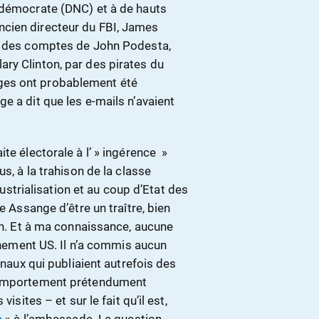
 démocrate (DNC) et à de hauts
cien directeur du FBI, James
és des comptes de John Podesta,
ry Clinton, par des pirates du
ges ont probablement été
e a dit que les e-mails n’avaient
te électorale à l’ » ingérence »
s, à la trahison de la classe
ndustrialisation et au coup d’Etat des
e Assange d’être un traître, bien
ion. Et à ma connaissance, aucune
ernement US. Il n’a commis aucun
rnaux qui publiaient autrefois des
 comportement prétendument
isites – et sur le fait qu’il est,