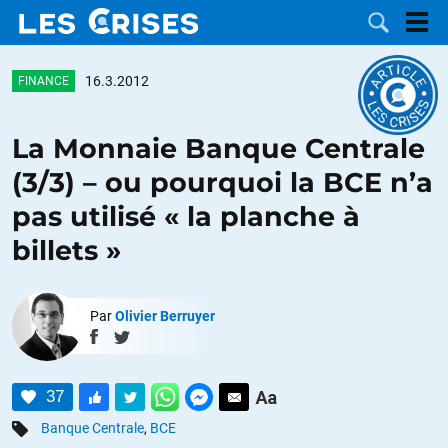
16.3.2012
FINANCE
La Monnaie Banque Centrale
LES
(3/3) – ou pourquoi la BCE n’a
pas utilisé « la planche à
DOSSIERS
CATÉGORIES
billets »
MOTS CLÉS
Par
Olivier Berruyer
NOUS
CONTACTER
FAIRE UN
37
DON
Banque Centrale
,
BCE