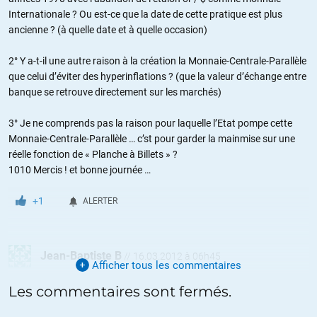
Internationale ? Ou est-ce que la date de cette pratique est plus
ancienne ? (à quelle date et à quelle occasion)
2° Y a-t-il une autre raison à la création la Monnaie-Centrale-Parallèle
que celui d’éviter des hyperinflations ? (que la valeur d’échange entre
banque se retrouve directement sur les marchés)
3° Je ne comprends pas la raison pour laquelle l’Etat pompe cette
Monnaie-Centrale-Parallèle … c’st pour garder la mainmise sur une
réelle fonction de « Planche à Billets » ?
1010 Mercis ! et bonne journée …
+1
ALERTER
Jean-Baptiste B
//
16.03.2012 à 06h45
Afficher tous les commentaires
« Le but ici est de dire qu’il y a quand même un petit lien entre les
Les commentaires sont fermés.
deux. MAIS ce lien n’est pas “physique” (au sens où on pourrait
parfaitement s’en passer), il est “légal” : la loi, et RIEN D’AUTRE, oblige