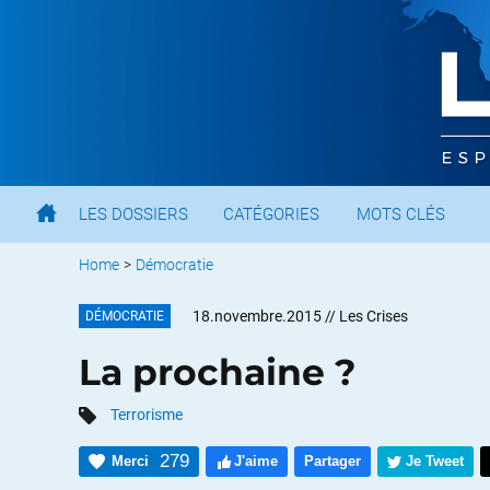
LES DOSSIERS
CATÉGORIES
MOTS CLÉS
Home
>
Démocratie
18.novembre.2015
// Les Crises
DÉMOCRATIE
La prochaine ?
Terrorisme
279
Merci
J'aime
Partager
Je Tweet