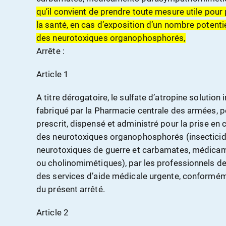
qu’il convient de prendre toute mesure utile pour 
la santé, en cas d’exposition d’un nombre potent
des neurotoxiques organophosphorés,
Arrête :
Article 1
A titre dérogatoire, le sulfate d’atropine solutio
fabriqué par la Pharmacie centrale des armées, pe
prescrit, dispensé et administré pour la prise e
des neurotoxiques organophosphorés (insectici
neurotoxiques de guerre et carbamates, médic
ou cholinomimétiques), par les professionnels de
des services d’aide médicale urgente, conforméme
du présent arrêté.
Article 2