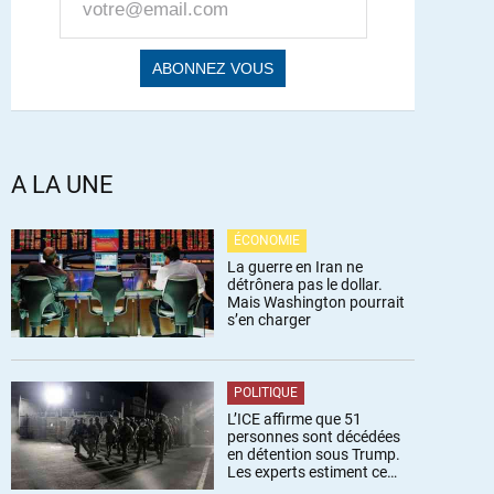
A LA UNE
ÉCONOMIE
La guerre en Iran ne
détrônera pas le dollar.
Mais Washington pourrait
s’en charger
POLITIQUE
L’ICE affirme que 51
personnes sont décédées
en détention sous Trump.
Les experts estiment ce
chiffre sous-estimé