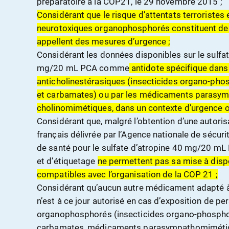
préparatoire à la COP21, le 29 novembre 2015 ;
C
onsidérant que le risque d’attentats terroristes 
neurotoxiques organophosphorés constituent des
appellent des mesures d’urgence ;
Considérant les données disponibles sur le sulfate
mg/20 mL PCA comme
antidote spécifique dans 
anticholinestérasiques (insecticides organo-pho
et carbamates) ou par les médicaments parasy
cholinomimétiques, dans un contexte d’urgence o
Considérant que, malgré l’obtention d’une autori
français délivrée par l’Agence nationale de sécu
de santé pour le sulfate d’atropine 40 mg/20 mL 
et d’étiquetage
ne permettent pas sa mise à disp
compatibles avec l’organisation de la COP 21 ;
Considérant qu’aucun autre médicament adapté à 
n’est à ce jour autorisé en cas d’exposition de p
organophosphorés (insecticides organo-phosphor
carbamates, médicaments parasympathomimétiq