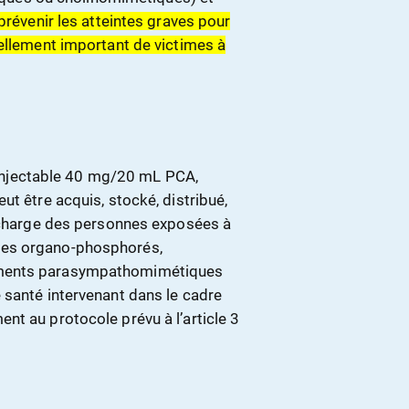
prévenir les atteintes graves pour
iellement important de victimes à
n injectable 40 mg/20 mL PCA,
ut être acquis, stocké, distribué,
n charge des personnes exposées à
des organo-phosphorés,
aments parasympathomimétiques
 santé intervenant dans le cadre
nt au protocole prévu à l’article 3