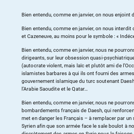
Bien entendu, comme en janvier, on nous enjoint de
Bien entendu, comme en janvier, on nous interdit 
et Cazeneuve, au moins pour le symbole : « Indéce
Bien entendu, comme en janvier, nous ne pourr
dirigeants, sur leur obsession quasi-psychiatrique
(autocrate violent, mais laïc et plutôt ami de l’Occ
islamistes barbares à qui ils ont fourni des armes
gouvernement islamique du turc soutenant Daesh,
l’Arabie Saoudite et le Qatar…
Bien entendu, comme en janvier, nous ne pourrons
bombardements français de Daesh, qui renforcent
met en danger les Français – à remplacer par un 
Syrien afin que son armée face le sale boulot à no
discrètement des armes en Syrie nous le faisons 