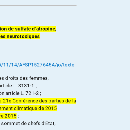
tion de sulfate d’atropine,
des neurotoxiques
2015/11/14/AFSP1527645A/jo/texte
 des droits des femmes,
ticle L. 3131-1 ;
n article L. 721-2 ;
e la 21e Conférence des parties de la
gement climatique de 2015
re 2015
;
un sommet de chefs d’Etat,