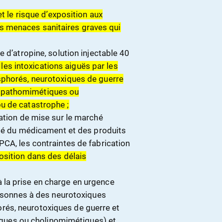
et le risque d’exposition aux
 menaces sanitaires graves qui
 d’atropine, solution injectable 40
les intoxications aiguës par les
sphorés, neurotoxiques de guerre
mpathomimétiques ou
u de catastrophe ;
sation de mise sur le marché
rité du médicament et des produits
PCA, les contraintes de fabrication
osition dans des délais
la prise en charge en urgence
ersonnes à des neurotoxiques
és, neurotoxiques de guerre et
ues ou cholinomimétiques) et