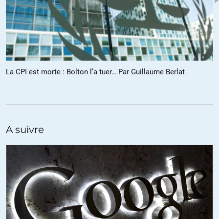
Serge WASTERLAIN
//
22.09.2018 à 10h06
De la souveraineté que lui confère le droit international ! On a
maintenant assez de recul pour voir les dégâts causés par la R2P
La CPI est morte : Bolton l’a tuer… Par Guillaume Berlat
(c’est à dire les grands pays qui s’ingèrent dans la politique des
petits pays quand ils ont intérêt à le faire) pour qu’on arrête les
frais…
+8
ALERTER
A suivre
Sam
//
22.09.2018 à 12h22
La R2P utilisée pour détruire des pays souverains, piller leurs
ressources et massacrer leur population.
L’arabie saoudite enfreint à peu près toutes les règles