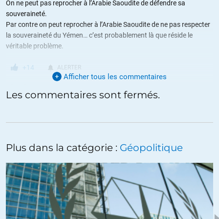
On ne peut pas reprocher à l’Arabie Saoudite de défendre sa
souveraineté.
Par contre on peut reprocher à l’Arabie Saoudite de ne pas respecter
la souveraineté du Yémen… c’est probablement là que réside le
véritable problème.
+14
ALERTER
Afficher tous les commentaires
Sam
//
22.09.2018 à 08h39
Les commentaires sont fermés.
On parle d’un pays aux mains d’une famille, les Saouds, qui tiennent
la place par la terreur, la corruption et l’obscurantisme. De quelle
souveraineté parlez vous ?
Plus dans la catégorie :
Géopolitique
+12
ALERTER
Pierre D
//
22.09.2018 à 08h47
De la souveraineté des souverains.
+8
ALERTER