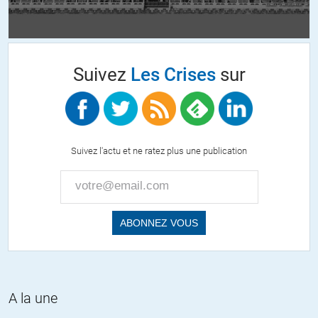
Et pour aller plus loin, déclarations ou chartes, ceux là s’en
moquent tout autant. Je n’ai jamais dit qu’il fallait attaquer
les saouds, déjà parce que vous et moi ne le pouvons pas.
Suivez
Les Crises
sur
Mais si entre nous déjà nous pouvions arrêter d’en parler
comme d’un pays respectable, normal, jouissant de droits
farfelus que personne ne respecte et eux les premiers,
comme la souveraineté par exemple, alors qu’il s’agit de
pétrole et de $$$, bien évidemment.
Suivez l'actu et ne ratez plus une publication
La banalité du mal disait Arendt, gavés dès l’enfance à
l’horreur quotidienne, l’hypocrisie et le mensonge permanent,
dans une fuite en avant vers le pire. Les mots n’ont plus de
sens, il ne faudrait plus que parler en formules consensuelles,
pseudo légalistes, procédurières.
Et puisque tout ce qui fut bon a été détourné (chartes et
déclarations), il ne faudrait surtout pas s’en emparer. Ceux
qui ont écrit ca devaient être de doux rêveurs, alors que nous
aujourd’hui, sommes pragmatiques, réalistes. La diplomatie
A la une
commerciale. Le nouveau monde.