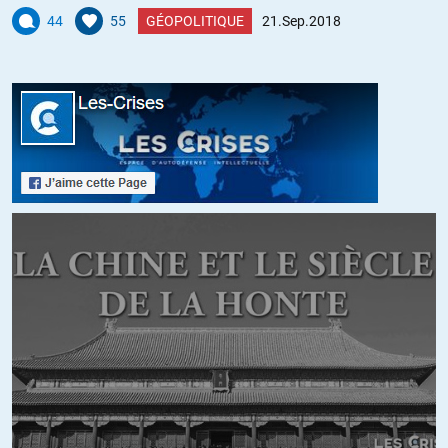
aveugle pour ne pas voir que la R2P n’est utilisée que pour
44
55
GÉOPOLITIQUE
21.Sep.2018
faire changer les gouvernements qui ne leur sont pas serviles
par des gouvernements qui obéissent le doigt sur la couture.
D’ailleurs, c’est pas demain la veille qu’une action sera
entreprise contre l’Arabie Saoudite… …qui a, ou préside encore
(je ne me rappelle plus) la commission des droits de l’homme
de l’ONU ! ! !
+2
Sam
//
22.09.2018 à 20h21
Président de la commission du droit des femmes.
Si, si, ne riez pas…
+2
Sam
//
22.09.2018 à 21h19