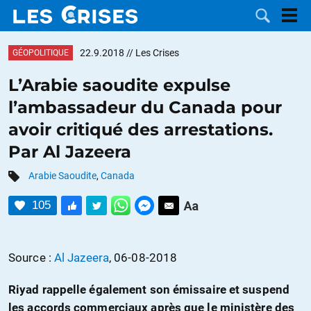
22.9.2018
// Les Crises
GÉOPOLITIQUE
L’Arabie saoudite expulse
l’ambassadeur du Canada pour
LES
avoir critiqué des arrestations.
Par Al Jazeera
DOSSIERS
CATÉGORIES
Arabie Saoudite
,
Canada
MOTS CLÉS
105
NOUS
Source :
Al Jazeera
, 06-08-2018
CONTACTER
FAIRE UN
Riyad rappelle également son émissaire et suspend
DON
les accords commerciaux après que le ministère des