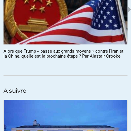
Vous oubliez les escadrons de la mort dans les pays latinos…
+3
Soleil
//
20.09.2018 à 22h17
Alors que Trump « passe aux grands moyens » contre l’Iran et
La Propagande serbe habituelle….
la Chine, quelle est la prochaine étape ? Par Alastair Crooke
+1
sempervivens
//
21.09.2018 à 10h42
A suivre
A défauts d’arguments vous nous envoyez à la figure cette
fameuse « propagande serbe ». Je vous rappelle qu’à l’époque
des faits elle n’était pas bien visible, puisque les Serbes étaient
totalement interdits de médias en Occident, tandis que les
Croates et les Musulmans, ainsi que leurs soutiens avaient le
monopole de l' »information ».
Recherchez un peu sous HOS et Légion Noire, dans votre