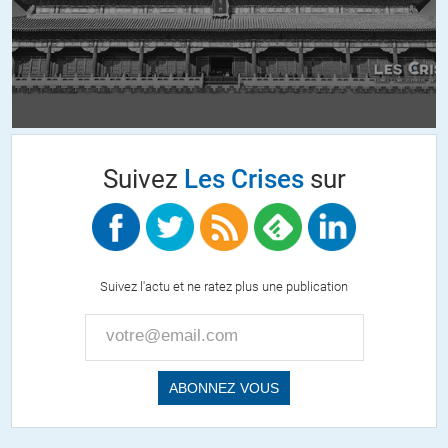
Pierre D
//
20.09.2018 à 08h38
… oui, eux aussi.
+8
ALERTER
Suivez
Les Crises
sur
Catalina
//
20.09.2018 à 08h21
« «Notre engagement n’est absolument pas lié au conflit avec la
Russie, insiste-t-elle, »
Quel conflit avec la Russie ? si elle parle de la Crimée, elle déconne,
Suivez l'actu et ne ratez plus une publication
car il n’y a pas de conflit armé entre Kiev et la Crimée, si elle parle du
Donbass, elle ment, il n’y a pas d’armée russe au Donbass, ça se
saurait et les Ukrainiens se seraient déjà sauvés chez eux la queue
entre les jambes.
+41
ALERTER