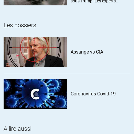
sous Trump. Les experts
on confirmée la présence de plus de 15000 soldat russe dans le
estiment ce chiffre sous-estimé
Donbas en chiffre officiel vous aller me dire d’où viennent ces
affirmation des passeport russe des militaire capturé par l’armée
Ukrainnienne mais aussi les coordinateur des armes sofistiqué
Les dossiers
comme les station grad ou byk dailleur que les mineur du Donbas
on du trouver dans leurs mines à charbon (ironie) et le byk russe à
aussi détruit un boiing de malasia Airlines donc les russe sont bel
est bien présent au Donbas et les pertes en hommes sont bien réelle
Assange vs CIA
plus de 20000 victimes des deux côté. Vous les français vous
pensez qu’à votre cu et la présence des troupes américaine et une
bonnes choses malgré toutes leurs erreurs ils un fait trois fois moin
de victimes que les russes.
+3
ALERTER
Coronavirus Covid-19
Bruno
//
20.09.2018 à 08h22
« Notre engagement n’est absolument pas lié au conflit avec la
A lire aussi
Russie, insiste-t-elle » : On n’y croit pas, évidemment, une seule