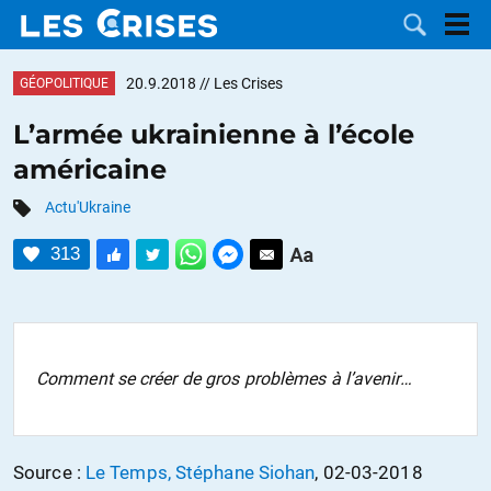
20.9.2018
// Les Crises
GÉOPOLITIQUE
L’armée ukrainienne à l’école
américaine
LES
Actu'Ukraine
DOSSIERS
CATÉGORIES
313
MOTS CLÉS
NOUS
Comment se créer de gros problèmes à l’avenir…
CONTACTER
FAIRE UN
DON
Source :
Le Temps, Stéphane Siohan
, 02-03-2018