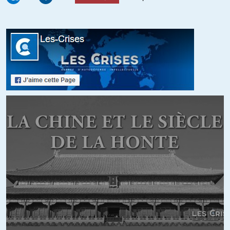
campagne de terreur et de coups tordus permanents. Donc non, on
n’est pas prêt de voir la région souffler, ni les autres régions
d’ailleurs, toutes celles visées par le supremacisme irrespirable des
neocons.
+27
ALERTER
zx8118
//
14.09.2018 à 05h26
« Idlib, dernier havre des rescapés des autres batailles, … »
« Et Donald Trump, que l’on a connu moins prudent, ne menace
d’intervenir qu’en cas d’utilisation d’armes chimiques »
Jupiter soit loué, Le Donald t’a entendu, Sara, « grand reporter et
spécialiste du Moyen-Orient » :
https://francais.rt.com/international/53892-etats-unis-ne-
menacent-plus-seulement-intervenir-usage-armes-chimiques-syrie