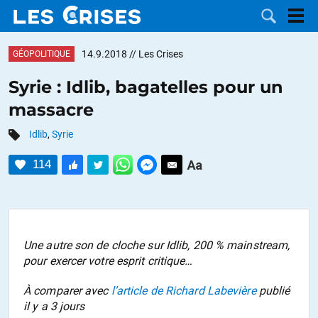
14.9.2018
// Les Crises
GÉOPOLITIQUE
Syrie : Idlib, bagatelles pour un
massacre
LES
Idlib
,
Syrie
DOSSIERS
CATÉGORIES
114
MOTS CLÉS
NOUS
Une autre son de cloche sur Idlib, 200 % mainstream,
pour exercer votre esprit critique…
CONTACTER
FAIRE UN
À comparer avec
l’article de Richard Labevière
publié
DON
il y a 3 jours