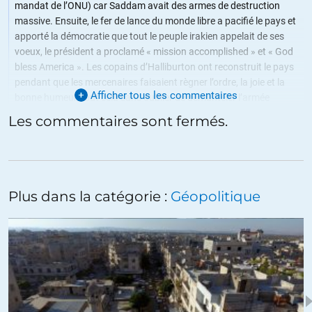
mandat de l’ONU) car Saddam avait des armes de destruction
massive. Ensuite, le fer de lance du monde libre a pacifié le pays et
apporté la démocratie que tout le peuple irakien appelait de ses
voeux, le président a proclamé « mission accomplished » et « God
bless America ». Les copains d’Halliburton ont reconstruit le pays
pendant que les mercenaires faisaient règner l’ordre, la joie et la
Afficher tous les commentaires
bonne humeur, tout cela sans oublier de démanteler l’armée
irakienne et le Baas si possible. Après le gouvernorat si radieux de
Les commentaires sont fermés.
Bremer, des éléctions libres ont enfin eu lieu, l’armée américaine
s’est retirée vite, tranquillement et pacifiquement, en laissant la
liberté religieuse au peuple irakien, la paix et la prospérité
économique.
Plus dans la catégorie :
Géopolitique
Bien plus tard et sans aucun lien, ISIS est né et les méchants russes
sont arrivés, ah! les vilains, ils faut toujours qu’ils s’en mêlent, eux!
Voilà, vous pouvez désormais espérer un 20/20 à votre test
d’histoire contemporaine…
+77
ALERTER