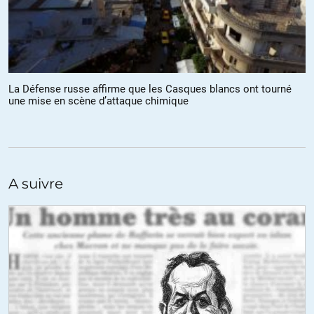
ErJiEff
//
14.09.2018 à 18h21
Ouf, j’ai eu peur sur votre première ligne.
Ce qui me sidère dans cet article, c’est qu’il n’y a strictement rien,
sinon un débordement de bons sentiments larmes à l’œil d’une
La Défense russe affirme que les Casques blancs ont tourné
journaliste qui manifestement ne suit cette actualité qu’à
une mise en scène d’attaque chimique
l’intérieur du périphérique.
Pas un fait, pas de prise en considération des conditions
diplomatiques et stratégiques dans ce qui risque d’être l’étincelle
dans une Sainte Barbe ; il est vrai qu’à l’intérieur du périphérique
les sources d’information fiable sont légion : ministères, OSDH
A suivre
londonien, journaux télévisés, BHL, Huffington, NYT…
Comme dit le dicton : larmes à l’œil à Paris justifient l’arme au
poing en Syrie.
Cette brave fille devrait de temps en temps lire Labévière Israel
Shamir, et autres, pour découvrir ce qu’est le journalisme.
+12
ALERTER