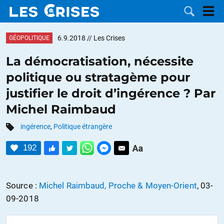
6.9.2018
// Les Crises
GÉOPOLITIQUE
La démocratisation, nécessite
politique ou stratagème pour
LES
justifier le droit d’ingérence ? Par
Michel Raimbaud
DOSSIERS
CATÉGORIES
ingérence
,
Politique étrangère
MOTS CLÉS
192
NOUS
Source :
Michel Raimbaud, Proche & Moyen-Orient
, 03-
CONTACTER
FAIRE UN
09-2018
DON