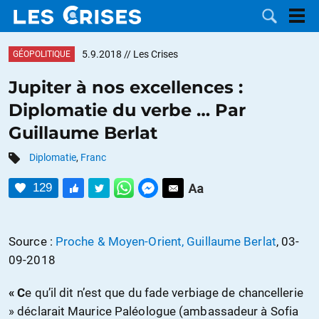
5.9.2018
// Les Crises
GÉOPOLITIQUE
Jupiter à nos excellences :
Diplomatie du verbe … Par
LES
Guillaume Berlat
DOSSIERS
CATÉGORIES
Diplomatie
,
Franc
129
MOTS CLÉS
NOUS
Source :
Proche & Moyen-Orient, Guillaume Berlat
, 03-
09-2018
CONTACTER
FAIRE UN
« C
e qu’il dit n’est que du fade verbiage de chancellerie
DON
» déclarait Maurice Paléologue (ambassadeur à Sofia