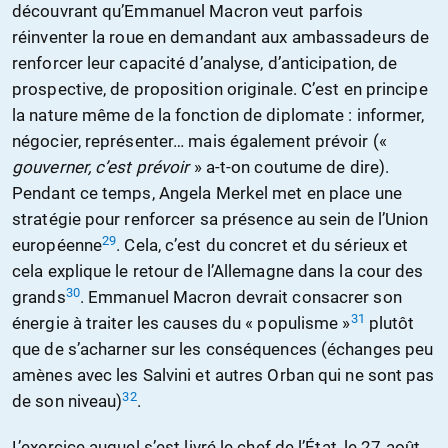
découvrant qu’Emmanuel Macron veut parfois
réinventer la roue en demandant aux ambassadeurs de
renforcer leur capacité d’analyse, d’anticipation, de
prospective, de proposition originale. C’est en principe
la nature même de la fonction de diplomate : informer,
négocier, représenter… mais également prévoir («
gouverner, c’est prévoir
» a-t-on coutume de dire).
Pendant ce temps, Angela Merkel met en place une
stratégie pour renforcer sa présence au sein de l’Union
29
européenne
. Cela, c’est du concret et du sérieux et
cela explique le retour de l’Allemagne dans la cour des
30
grands
. Emmanuel Macron devrait consacrer son
31
énergie à traiter les causes du « populisme »
plutôt
que de s’acharner sur les conséquences (échanges peu
amènes avec les Salvini et autres Orban qui ne sont pas
32
de son niveau)
.
L’exercice auquel s’est livré le chef de l’État, le 27 août