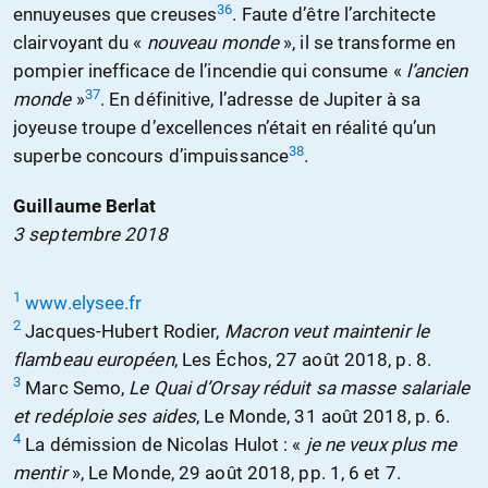
36
ennuyeuses que creuses
. Faute d’être l’architecte
clairvoyant du «
nouveau monde
», il se transforme en
pompier inefficace de l’incendie qui consume «
l’ancien
37
monde
»
. En définitive, l’adresse de Jupiter à sa
joyeuse troupe d’excellences n’était en réalité qu’un
38
superbe concours d’impuissance
.
Guillaume Berlat
3 septembre 2018
1
www.elysee.fr
2
Jacques-Hubert Rodier,
Macron veut maintenir le
flambeau européen
, Les Échos, 27 août 2018, p. 8.
3
Marc Semo,
Le Quai d’Orsay réduit sa masse salariale
et redéploie ses aides
, Le Monde, 31 août 2018, p. 6.
4
La démission de Nicolas Hulot : «
je ne veux plus me
mentir
», Le Monde, 29 août 2018, pp. 1, 6 et 7.