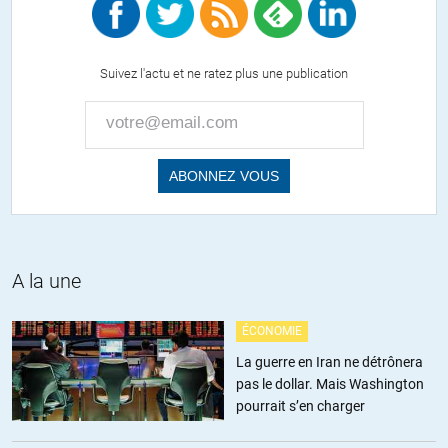
? Plus la population est sourde, plus il faut crier fort et souvent.
+1
ALERTER
Suivez l'actu et ne ratez plus une publication
Jaffar le sournois
//
15.09.2019 à 13h53
Plus nous serons nombreux à avoir conscience de la réalité des
dynamiques totalitaires de nos sociétés modernes et plus nous
aurons de chance d’échapper à l’édification d’un système totalitaire
globalisé. Nous avons encore des marges de manœuvre même si
elles s’amenuisent de jours en jours : résistance intellectuelle, esprit
A la une
de rébellion, refus de toutes formes de fatalité, partage des
connaissances sur des sujets complexes, etc.
Courage et résistance !
ÉCONOMIE
La guerre en Iran ne détrônera
+7
ALERTER
pas le dollar. Mais Washington
pourrait s’en charger