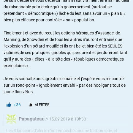
Je suis désolé de vous décevoir mais il faut vraiment être naïf au delà
du raisonnable pour croire qu’un gouvernement (surtout se
prétendant « démocratique ») lâche du lest sans avoir un « plan B »
bien plus efficace pour contrôler « sa » population.
Finalement et avec du recul, les actions héroïques d’Assange, de
Manning, de Snowden et de tous les autres n’auront entraîné que
l’explosion d’un pétard mouillé et ils ont bel et bien été les SEULES
victimes de ces pratiques ignobles qui perdurent et perdureront tant
qu’il y aura des « élites » à la tête des « républiques démocratiques
exemplaires ».
Je vous souhaite une agréable semaine et j’espère vous rencontrer
sur un rond-point « ignoblement envahi » par des hooligans tout de
jaune fluo vêtus.
+36
ALERTER
Papagateau
//
15.09.2019 à 10h33
Les 3 lanceurs d’alerte n’ont empêché aucune barbouzerie, et