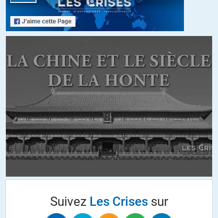
tellement – au mieux – « mollassonne » et – au pire – complice au
point de fâcher ceux qui apprennent à quelle sauce on les
mange.N’oublions pas non plus que dans le domaine qui nous
intéresse ici, il y a d’une part les actions purement illégales ou
anticonstitutionnelles, mais il y a aussi les dispositifs légaux
adoptés par les parlements nationaux mais qui sont pour autant de
pures ignominies ; ce qui fait qu’il faut alors affronter lorsqu’on
lance une alerte un niveau de difficulté supplémentaire : légaliste ou
pas légaliste ?
2/ Néanmoins ces sacrifices sont utiles. Certes, ils n’ont pas créé
l’effondrement de ces systèmes. Certes, l’opinion publique n’a pas
eu les réactions qui auraient été véritablement adaptées. Mais les
géants qui nous abusent marchent moins bien et moins vite à
chaque fois qu’on leur mets un caillou dans la chaussure. Ce genre
d’interventions finit par créer de plus en plus de gens capables de
s’éveiller à la façon dont on est dirigés. Même aux USA,
nationalistes, éperdus de « valeurs », ayant le sentiment d’être « le
peuple élu » du principe démocratique, ils commencent à prendre
Suivez
Les Crises
sur
conscience des méfaits de leurs pratiques sociales, économiques,
sociétales et internationales. Aujourd’hui ils sont peu, mais demain