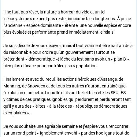
Il ne faut pas rêver, la nature a horreur du vide et un tel
« écosystème » ne peut pas rester inoccupé bien longtemps. À peine
l’ancienne « espèce dominante » éteinte, une nouvelle espèce encore
plus évoluée et performante prend immédiatement le relais.
Je suis désolé de vous décevoir mais il faut vraiment être naïf au delà
du raisonnable pour croire qu’un gouvernement (surtout se
prétendant « démocratique ») lâche du lest sans avoir un « plan B »
bien plus efficace pour contrôler « sa » population.
Finalement et avec du recul, les actions héroïques d’Assange, de
Manning, de Snowden et de tous les autres n’auront entraîné que
l’explosion d’un pétard mouillé et ils ont bel et bien été les SEULES
victimes de ces pratiques ignobles qui perdurent et perdureront tant
qu’il y aura des « élites » à la tête des « républiques démocratiques
exemplaires ».
Je vous souhaite une agréable semaine et j’espère vous rencontrer
sur un rond-point « ignoblement envahi » par des hooligans tout de