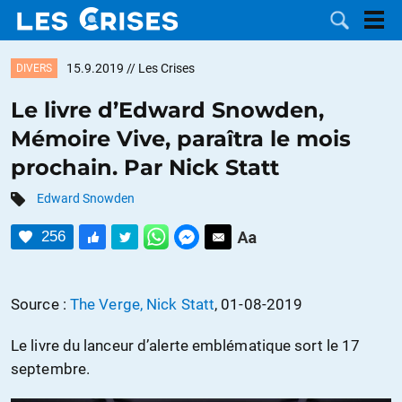
15.9.2019
// Les Crises
DIVERS
Le livre d’Edward Snowden,
Mémoire Vive, paraîtra le mois
LES
prochain. Par Nick Statt
DOSSIERS
CATÉGORIES
Edward Snowden
256
MOTS CLÉS
NOUS
Source :
The Verge, Nick Statt
, 01-08-2019
CONTACTER
FAIRE UN
Le livre du lanceur d’alerte emblématique sort le 17
septembre.
DON