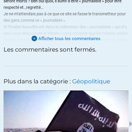
seront morts ? ben oui quoi, il suffit d’être « journaliste » pour être
respecté et…regretté…
Je ne m’attendais pas à ce que ce site se fasse le transmetteur pour
des gens comme ce « journaliste ».
Si l’Arabie Saoudite est dans le colimateur des « journalistes » qui d’u
seul coup découvrent le Yémen ( sans compter que les mêmes aident
Afficher tous les commentaires
l’Arabie Saoudite à ataquer le Yémen), c’est uniquement parce qu’elle
va commercer en autre chose que le dollar, je dis ça, je dis rien.
Les commentaires sont fermés.
Au moins, un modérateur lira ce que j’ai écrit avant de modérer….
+21
ALERTER
Plus dans la catégorie :
Géopolitique
Eric83
//
03.11.2018 à 08h04
« L’Arabie saoudite ne mérite pas d’être comparée à la Syrie, dont le
dirigeant n’a apparemment pas hésité à utiliser des armes chimiques
contre son peuple. »
L’Arabie Saoudite n’aurait-elle pas utilisé d’armes chimiques au