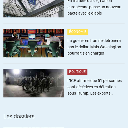
En matière d’asile, l’Union
européenne passe un nouveau
« Les rebelles Houthis soutenus par l’Iran »®
pacte avec le diable
Chaque fois que le sujet est abordé le journaliste (pour ma part c’est
France Chose) me ressort cette antienne, sans jamais préciser la
nature et encore moins les moyens de ce soutien. Quid du blocus
ÉCONOMIE
maritime ? Des aéroports sous le feu de la chasse saoudienne ? Il
passe par où ce soutien ? Et il consiste en quoi ? Et finalement s’il
La guerre en Iran ne détrônera
existe ce soutien, pourquoi ne pas mettre en parallèle celui dont
pas le dollar. Mais Washington
bénéficie l’autre belligérant ? Qui soutient le Séoud ?
pourrait s’en charger
+7
ALERTER
POLITIQUE
Duracuir
//
03.11.2018 à 12h16
L’ICE affirme que 51 personnes
sont décédées en détention
Comme pour l’Ukraine, on a « les rebelles pro-russes », mais jamais
sous Trump. Les experts
le « régime pro-otan » ou « les milices nazis pro USA ».
estiment ce chiffre sous-estimé
+16
ALERTER
Les dossiers