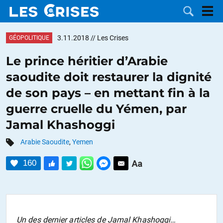
3.11.2018
// Les Crises
GÉOPOLITIQUE
Le prince héritier d’Arabie
saoudite doit restaurer la dignité
LES
de son pays – en mettant fin à la
guerre cruelle du Yémen, par
DOSSIERS
CATÉGORIES
Jamal Khashoggi
MOTS CLÉS
Arabie Saoudite
,
Yemen
NOUS
160
CONTACTER
FAIRE UN
DON
Un des dernier articles de Jamal Khashoggi…