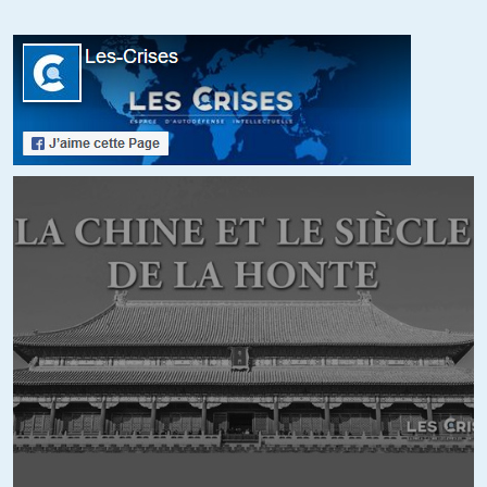
qui habitent ce territoire ne vaut rien et il faut continuer les hostilités,
quel qu’en soit le prix (surtout pour l’armement fourni à l’Arabie
Saoudite).
Finalement l’Iran est le meilleur allié des fabricants de canons
occidentaux : Ce pays, en fournissant quelques armements rustiques
et peu coûteux offre l’excuse totalement irréfutable de faire tourner
l’économie occidentale (surtout US).
Si d’aventure l’Arabie Saoudite décidait de signer un accord de paix
elle se retrouverait immédiatement devant un « tribunal d’arbitrage »
et serait condamnée à verser des indemnités aux exportateurs
d’armes pour compenser le manque à gagner.
C’est aussi ça la « libre circulation des biens et des services » dans
une économie « libre et non faussée ».
+11
ALERTER
Eric83
//
03.11.2018 à 11h34