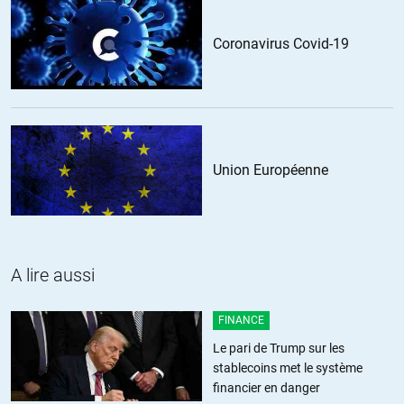
Babar
//
03.11.2018 à 17h03
Coronavirus Covid-19
« Les Saoudiens pourraient fournir à leur ennemi et aux
responsables de l’ONU un soutien en matière de transport – voire
même leur offrir un avion saoudien. »
Etre combattant Houthi et monter dans un avion saoudien parait
encore plus dangereux que pour un journaliste d’opposition d’aller
chercher des papiers au consulat saoudien de Turquie!
Union Européenne
+7
ALERTER
le modéré
//
05.11.2018 à 21h13
A lire aussi
Il serait adéquat d’aborder le probléme autrement. Les interventions
du Royaume Wahabite ne pouvaient avoir lieu sans le feu vert des
FINANCE
USA ou sur leur recommandation.
Le pari de Trump sur les
Le but c’est d’isoler Riyad des autres pays de la région pour en faire
stablecoins met le système
un partenaire contre tout celui qui n’est pas d’accord avec Israel et
financier en danger
d’offrir à ce dernier des alliés qui légitimeront son existence