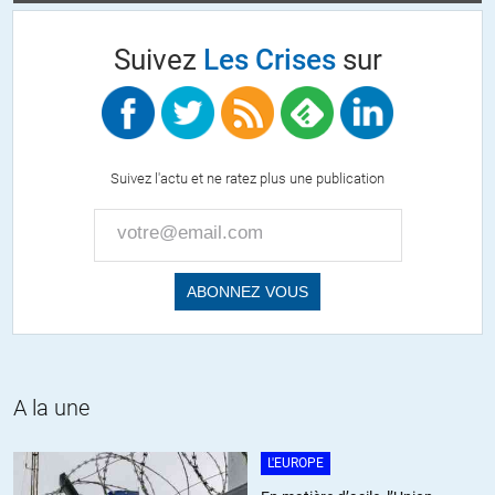
En même temps, les ventes d’armes françaises à l’AS ne
Suivez
Les Crises
sur
rapporteraient que quelques milliards d’euros soit 0,x% du PIB
national.
L’Etat français se prostituerait donc pour moins de 1% de PIB ?…
et/ou l’AS serait-elle un généreux et obscur donateur auprès de nos
Suivez l'actu et ne ratez plus une publication
« zélites » ?
+4
ALERTER
Arnaud
//
03.11.2018 à 13h58
Prostitution de l’Etat français ou de ses « serviteurs »?
Pour ces derniers, la prostitution est un métier.
+10
ALERTER
A la une
L'EUROPE
Mouise
//
03.11.2018 à 11h44