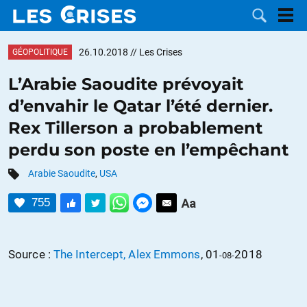
26.10.2018
// Les Crises
GÉOPOLITIQUE
L’Arabie Saoudite prévoyait
d’envahir le Qatar l’été dernier.
LES
Rex Tillerson a probablement
perdu son poste en l’empêchant
DOSSIERS
CATÉGORIES
Arabie Saoudite
,
USA
MOTS CLÉS
755
NOUS
Source :
The Intercept, Alex Emmons
, 01
2018
CONTACTER
FAIRE UN
-08-
DON