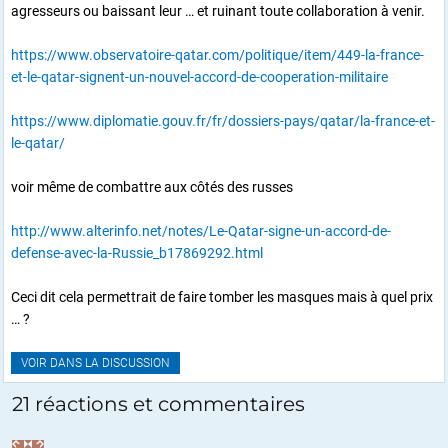
agresseurs ou baissant leur … et ruinant toute collaboration à venir.
https://www.observatoire-qatar.com/politique/item/449-la-france-
et-le-qatar-signent-un-nouvel-accord-de-cooperation-militaire
https://www.diplomatie.gouv.fr/fr/dossiers-pays/qatar/la-france-et-
le-qatar/
voir même de combattre aux côtés des russes
http://www.alterinfo.net/notes/Le-Qatar-signe-un-accord-de-
defense-avec-la-Russie_b17869292.html
Ceci dit cela permettrait de faire tomber les masques mais à quel prix
… ?
VOIR DANS LA DISCUSSION
21 réactions et commentaires