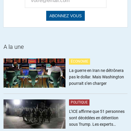
Dominique65
//
26.10.2018 à 18h14
« 16 sur 20 étaient des Saoudiens »
Mais alors, Trump nous mentirait, et les médias, dans leur silence
assourdissant seraient complices !? Je ne peux le croire 😉
@ Fabrice
A la une
« pas sûr que ce soit bien formulé »
Faudrait faire comme les gamins, multiplier les émoticônes. Allez,
ÉCONOMIE
je m’y exerce : 😉 😉 😉 😉 😉 😉 😉 😉 😉 😉 😉 😉 😉 😉 😉 😉 😉
😉 😉
La guerre en Iran ne détrônera
Perso, je trouve ça plus puéril qu’explicatif, mais si il faut en
pas le dollar. Mais Washington
passer par là…
pourrait s’en charger
+7
ALERTER
POLITIQUE
L’ICE affirme que 51 personnes
Pollix
//
26.10.2018 à 19h18
sont décédées en détention
sous Trump. Les experts
» Le Quatar finance toujours le terrorisme », c’est pour cela qu’il y a
estiment ce chiffre sous-estimé