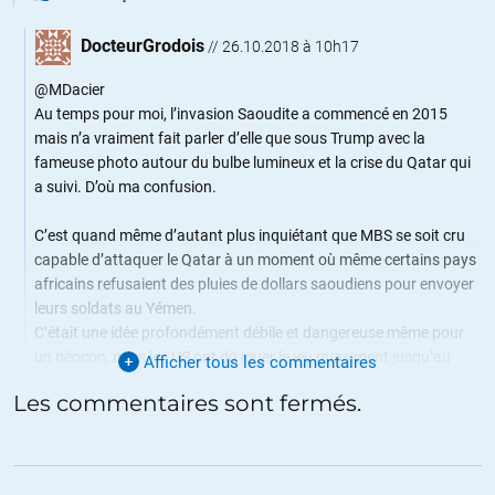
DocteurGrodois
//
26.10.2018 à 10h17
@MDacier
Au temps pour moi, l’invasion Saoudite a commencé en 2015
mais n’a vraiment fait parler d’elle que sous Trump avec la
fameuse photo autour du bulbe lumineux et la crise du Qatar qui
a suivi. D’où ma confusion.
C’est quand même d’autant plus inquiétant que MBS se soit cru
capable d’attaquer le Qatar à un moment où même certains pays
africains refusaient des pluies de dollars saoudiens pour envoyer
leurs soldats au Yémen.
C’était une idée profondément débile et dangereuse même pour
un néocon, mais les US ont du jouer le jeu quasiment jusqu’au
Afficher tous les commentaires
bout.
Les commentaires sont fermés.
Ça me fait penser à ces moment de la guerre froide où
l’apocalypse nucléaire est évitée de justesse grâce a un éclair de
bon sens.