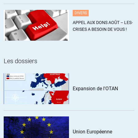
une base US près de Doha ???
DIVERS
+4
ALERTER
APPEL AUX DONS AOÛT – LES-
CRISES A BESOIN DE VOUS !
Dominique65
//
27.10.2018 à 18h47
Et quelle base ! La plus grande du Moyen Orient. De plus ils vont
l’agrandir.
https://www.lorientlejour.com/article/1127017/doha-annonce-
Les dossiers
lagrandissement-dune-importante-base-militaire-americaine.html
+2
ALERTER
Expansion de l'OTAN
toto
//
26.10.2018 à 12h00
Article de propagande j’attendais mieux de ce site….
La bonne blague, compte tenu du fait que les Saoudiens sont
embourbé face à des Yéménites il est peu probable qu’ils aient tenté
Union Européenne
quoique ce soit contre un Qatar bien plus riche, bien mieux armé et