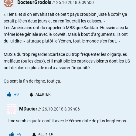
DocteurGrodois
//
26.10.2018 à 09h00
« Tiens, et si on envahissait ce petit pays croupion juste à coté? Ça
serait plié en deux jours et ça renflouerait les caisses. »
Les Américains ont du rappeler à MBS que Saddam Hussein a eu la
même idée géniale avec le Koweit. Mais à bout d’arguments, ils ont
du lui dire: « attaque plutôt le Yémen, tout le monde s’en fout. »
MBS a du trop regarder Scarface ou trop fréquenter les oligarques
maffieux (ou les deux), et il multiplie les caprices violents dont les US
ont de plus en plus de mal à assurer l’impunité.
Ça sent la fin de règne, tout ça.
+9
ALERTER
MDacier
//
26.10.2018 à 09h06
Il me semble que le conflit avec le Yémen date de plus longtemps
+9
ALERTER