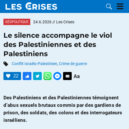
24.6.2026
// Les Crises
GÉOPOLITIQUE
Le silence accompagne le viol
des Palestiniennes et des
LES
Palestiniens
DOSSIERS
CATÉGORIES
Conflit Israélo-Palestinien
,
Crime de guerre
22
MOTS CLÉS
NOUS
Des Palestiniens et des Palestiniennes témoignent
d’abus sexuels brutaux commis par des gardiens de
CONTACTER
FAIRE UN
prison, des soldats, des colons et des interrogateurs
israéliens.
DON