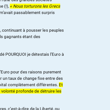
e (!),
« Nous torturons les Grecs
 m’avait passablement surpris
e, continuant à pousser les peuples
uls gagnants étant des
dé POURQUOI je détestais l’Euro à
e l’Euro pour des raisons purement
ir un taux de change fixe entre des
apital complètement différentes.
Et
une volonté profonde de détruire les
s, c’est-à-dire de la Liberté, ou