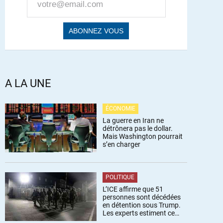
A LA UNE
ÉCONOMIE
La guerre en Iran ne
détrônera pas le dollar.
Mais Washington pourrait
s’en charger
POLITIQUE
L’ICE affirme que 51
personnes sont décédées
en détention sous Trump.
Les experts estiment ce
chiffre sous-estimé