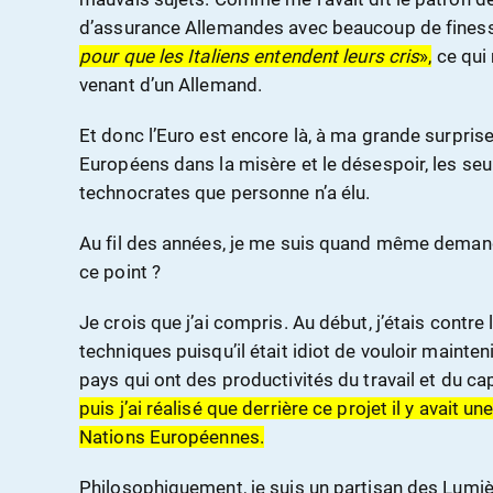
d’assurance Allemandes avec beaucoup de finess
pour que les Italiens entendent leurs cris
»,
ce qui
venant d’un Allemand.
Et donc l’Euro est encore là, à ma grande surpris
Européens dans la misère et le désespoir, les se
technocrates que personne n’a élu.
Au fil des années, je me suis quand même deman
ce point ?
Je crois que j’ai compris. Au début, j’étais contr
techniques puisqu’il était idiot de vouloir mainten
pays qui ont des productivités du travail et du c
puis j’ai réalisé que derrière ce projet il y avait 
Nations Européennes.
Philosophiquement, je suis un partisan des Lumière