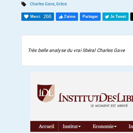
Charles Gave
,
Grèce
266
Merci
J'aime
Partager
Je Tweet
Très belle analyse du vrai libéral Charles Gave