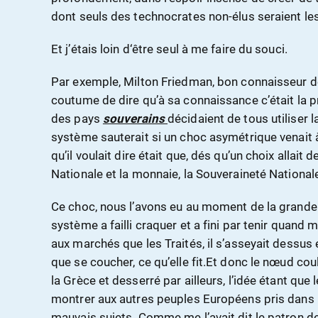
dont seuls des technocrates non-élus seraient les
Et j’étais loin d‘être seul à me faire du souci.
Par exemple, Milton Friedman, bon connaisseur de 
coutume de dire qu’à sa connaissance c’était la p
des pays
souverains
décidaient de tous utiliser
système sauterait si un choc asymétrique venait à
qu’il voulait dire était que, dés qu’un choix allait 
Nationale et la monnaie, la Souveraineté Nationale
Ce choc, nous l’avons eu au moment de la grande 
système a failli craquer et a fini par tenir quand
aux marchés que les Traités, il s’asseyait dessus
que se coucher, ce qu’elle fit.Et donc le nœud cou
la Grèce et desserré par ailleurs, l’idée étant qu
montrer aux autres peuples Européens pris dans l
mauvais sujets. Comme me l’avait dit le patron d