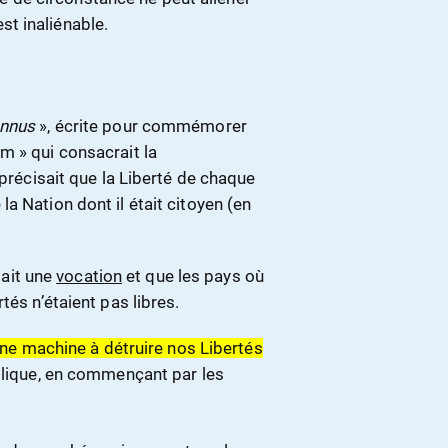
st inaliénable.
nnus
», écrite pour commémorer
m » qui consacrait la
 précisait que la Liberté de chaque
a Nation dont il était citoyen (en
tait une
vocation
et que les pays où
tés n’étaient pas libres.
 une machine à détruire nos Libertés
lique, en commençant par les