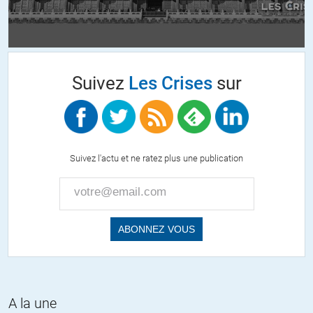
leur action: l’Ukraine perd du terrain et devra négocier, l’économie
Russe n’est pas prête d’être mise à bas (comme l’a claironné notre
fanfaron Bruno Lemaire), l’Europe a besoin des hydrocarbures et du
gaz Russe, la Chine elle aussi attaquée par la folie US a besoin de
bonnes relations avec son voisin Russe, comme l’Inde d’ailleurs, et
Suivez
Les Crises
sur
combien d’autres pays méprisés et pillés par les US, bientôt le dollar
ne sera plus la monnaie de référence, et que sais-je encore…
+79
ALERTER
Suivez l'actu et ne ratez plus une publication
RIVIÈRE
//
13.06.2022 à 08h59
Les US sont complètement à côté de la plaque en terme de
géopolitique actuelle, au regard de cette fin programmée du
capitalisme de masse. Tout cela va se retourner contre eux et
malheureusement l’UE inféodée récoltera également la tempête…
+16
ALERTER
A la une