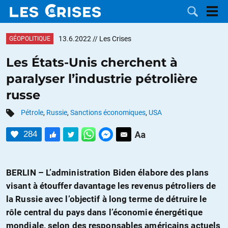
13.6.2022
// Les Crises
GÉOPOLITIQUE
Les États-Unis cherchent à
paralyser l’industrie pétrolière
LES
russe
DOSSIERS
CATÉGORIES
Pétrole
,
Russie
,
Sanctions économiques
,
USA
284
MOTS CLÉS
NOUS
BERLIN – L’administration Biden élabore des plans
visant à étouffer davantage les revenus pétroliers de
CONTACTER
FAIRE UN
la Russie avec l’objectif à long terme de détruire le
rôle central du pays dans l’économie énergétique
DON
mondiale, selon des responsables américains actuels