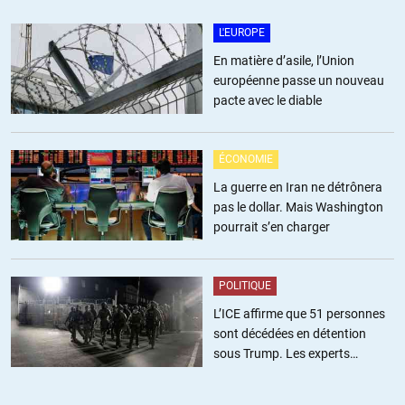
L'EUROPE
Finn Andreen
//
13.06.2022 à 11h18
En matière d’asile, l’Union
Sérieuse erreure de traduction impliquant l’Inde dans l’OTAN….
européenne passe un nouveau
Attention !
pacte avec le diable
+3
ALERTER
ÉCONOMIE
La guerre en Iran ne détrônera
un citoyen
pas le dollar. Mais Washington
//
13.06.2022 à 11h29
pourrait s’en charger
La Russie semble avoir coupé l’herbe sous les pieds avant la mise en
place de ces actions américaines en préparation, à la lecture du
thread de J.Sapir sur son fil tweet (
POLITIQUE
https://twitter.com/russeurope/status/1534553580853682178
).
L’ICE affirme que 51 personnes
Elle a par exemple conclu un accord avec l’Inde tout en vendant son
sont décédées en détention
pétrole moins cher (70-75$/b au lieu de 110-120$/b) et plus cher que
sous Trump. Les experts
le cours d’avant la guerre de l’Ukraine (55-60$/b), si bien qu’elle reste
estiment ce chiffre sous-estimé
bénéficiaire. Ce serait aussi le cas pour d’autres pays asiatiques.