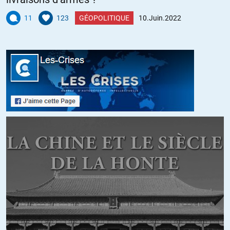
11
123
GÉOPOLITIQUE
10.Juin.2022
Occitan
//
14.06.2022 à 00h46
Peut être un peu de corruption aussi… Ou de chantage…
+15
ALERTER
Auguste Vannier
//
13.06.2022 à 08h49
En tant que citoyen du monde et a fortiori en tant que citoyen
Français, je suis en total désaccord avec ces projets de l’hubris
hégémonique des USA. Et je désespère d’une Europe qui se
« vassalise » toujours plus sans tenir aucune des promesses qui
m’ont fait il y a (hélas!) longtemps en soutenir l’idée.
Cet article est un salmigondis de propagande et de considérations
contradictoires particulièrement représentatif de la psychologie
américaniste et du danger que représente pour l’humanité la vision
faussaire des dirigeants d’un grand pays aussi puissant. Car la
réalité dément la plupart des convictions sur lesquelles se fondent