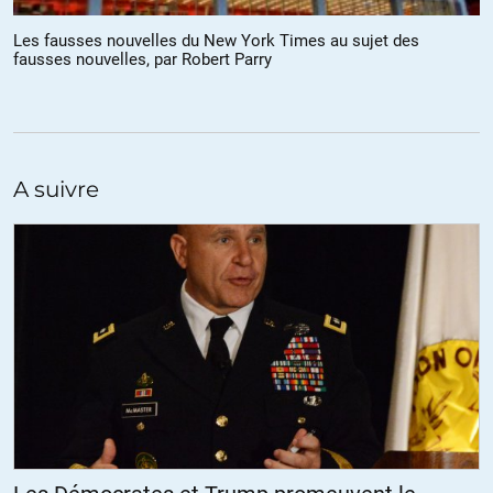
Tout à fait. Je dis toujours de ceux qui disent que le clivage
gauche/droite n’existe plus que ce sont des gens de droite.
Les fausses nouvelles du New York Times au sujet des
Que le PS ne soit plus de gauche est une certitude (certains diraient
fausses nouvelles, par Robert Parry
depuis 1983). Qu’on nous sert la même idéologie (de droite) depuis
35 ans est également d’une cruelle vérité. Mais comme le dit notre
sociologue « le choix du « ni droite-ni gauche » est presque toujours
l’aveu d’une préférence pour la droite, mais dissimulé ou honteux. »
A suivre
Je plussoie également sur le traitement médiatique des « autres »
candidats. Il est insupportable d’écouter une ITW par P. Cohen,
pour ne citer que lui, et de constater la différence de traitement
entre un Macron ou équivalent où ils sont, sinon mielleux, au
minimum sans aucun esprit critique avec effectivement un
Mélenchon, toujours ramené à un horrible bolivarien, une Le Pen,
systématiquement harcelée, ou un Poutou, considéré comme un
enfant…
+29
ALERTER
JLR72
//
12.05.2017 à 15h23