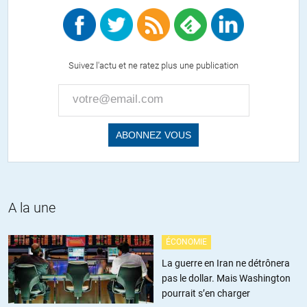
quoi repose-t-elle ? Où est l’argument ?
Personnellement, je vois dans cette croyance essentiellement une
vision de la « gauche racialiste » (comme la dénonce Claude
Rochet), où tout ce qui n’est pas de gauche est impur, et est donc
Suivez l'actu et ne ratez plus une publication
fatalement de droite. La gauche qui se voit comme le bien, le beau
; et qui voit la droite comme le mal, le laid. Le manichéisme
gauchiste dans toute sa splendeur, sans parler des contre-sens
historiques…
Bref, il existe des tas de gens qui se fichent de ces étiquettes
politiciennes, et qui aspirent juste à un monde plus humain. Et ça
non, ce n’est pas être de gauche ; c’est juste être sain d’esprit.
A la une
+12
ALERTER
ÉCONOMIE
Jac
//
12.05.2017 à 22h22
La guerre en Iran ne détrônera
Excellent commentaire qui remet les pendules à l’heure.
pas le dollar. Mais Washington
pourrait s’en charger
Je connais des journalistes de gauche qui écrivent dans des