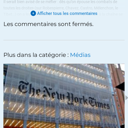
Il serait bien avisé de se méfier : dès qu’on épouse les combats de
toutes les droites (sur Robespierre, Chavez, Castro, Mélenchon, le
Afficher tous les commentaires
Tibet…) on a les faveurs des médias, les livres produits à la chaîne se
vendent bien, mais on se salit, on ne peut espérer être respecté par
Les commentaires sont fermés.
les lecteurs, par ses homologues et (je titille la corde sensible) on
renonce à la postérité. » »
+28
ALERTER
Plus dans la catégorie :
Médias
marcvador
//
12.05.2017 à 09h54
Il y a même une presse qui affirme que le PS est de gauche et que la
CFDT défend les gens qui travaillent. Quand un membre du PS est
qualifié de gauche radical, ça laisse songeur…
+51
ALERTER
Vincent
//
12.05.2017 à 14h54