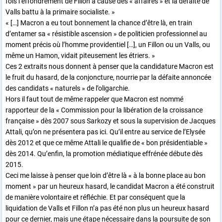
fois l’effondrement de Fillon à cause des « affaires » et la défaite de
Valls battu à la primaire socialiste. »
« […] Macron a eu tout bonnement la chance d’être là, en train
d’entamer sa « résistible ascension » de politicien professionnel au
moment précis où l’homme providentiel […], un Fillon ou un Valls, ou
même un Hamon, vidait piteusement les étriers. »
Ces 2 extraits nous donnent à penser que la candidature Macron est
le fruit du hasard, de la conjoncture, nourrie par la défaite annoncée
des candidats « naturels » de l’oligarchie.
Hors il faut tout de même rappeler que Macron est nommé
rapporteur de la « Commission pour la libération de la croissance
française » dès 2007 sous Sarkozy et sous la supervision de Jacques
Attali, qu’on ne présentera pas ici. Qu’il entre au service de l’Elysée
dès 2012 et que ce même Attali le qualifie de « bon présidentiable »
dès 2014. Qu’enfin, la promotion médiatique effrénée débute dès
2015.
Ceci me laisse à penser que loin d’être là « à la bonne place au bon
moment » par un heureux hasard, le candidat Macron a été construit
de manière volontaire et réfléchie. Et par conséquent que la
liquidation de Valls et Fillon n’a pas été non plus un heureux hasard
pour ce dernier, mais une étape nécessaire dans la poursuite de son