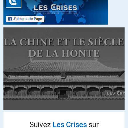
impérialiste, du nationalisme et du militarisme ?
Il me paraît plus juste historiquement de dire que le PS/SFIO a été
de gauche jusqu’en 1914 de façon à peu près constante, et qu’il
ne l’a plus été qu’épisodiquement ensuite (le Front Populaire ;
1981-1982) – en tout cas à titre de collectif et sans juger des
individus.
+10
ALERTER
Wakizashi
//
12.05.2017 à 18h24
« Je dis toujours de ceux qui disent que le clivage gauche/droite
n’existe plus que ce sont des gens de droite. […] le choix du « ni
droite-ni gauche » est presque toujours l’aveu d’une préférence
pour la droite »
Tout le monde a l’air unanime là-dessus, et bien pas moi. Je sais
Suivez
Les Crises
sur
bien que c’est une croyance qui est dans l’air du temps, mais sur