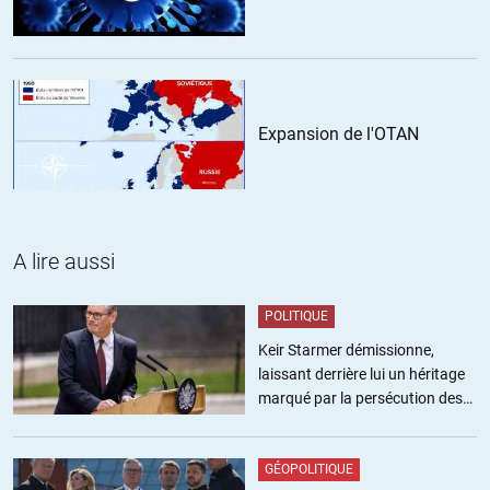
gens en vrai…) Passons-nous des heures à rédiger un article ?
(quand bien même on peut passer des heures sur ce site…. -je
parle pour moi-)
+3
Expansion de l'OTAN
Wakizashi
//
13.05.2017 à 11h13
Merci. C’est un grand classique ces petites gens qui se disent
« de droite » et qui qui ont dans leur vie de tous les jours un
comportement nettement « de gauche » (un comportement
A lire aussi
généreux). L’inverse crève les yeux, quand on voit des
donneurs de leçons « de gauche » vivre comme des radins au
POLITIQUE
dernier degré…
Keir Starmer démissionne,
Comme dit Michéa dans une interview : « j’ai toujours pris soin
laissant derrière lui un héritage
de distinguer le « ni gauche ni droite » d’en haut – celui de
marqué par la persécution des
Merkel et Macron – de ce « ni gauche ni droite » d’en bas qui
militants pro-palestiniens
définissait l’essence même du socialisme originel. »
http://claude-rochet.fr/jean-claude-michea/
GÉOPOLITIQUE