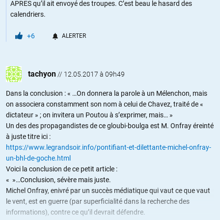
APRES qu’il ait envoyé des troupes. C’est beau le hasard des
calendriers.
+6
ALERTER
tachyon
//
12.05.2017 à 09h49
Dans la conclusion : « …On donnera la parole à un Mélenchon, mais
on associera constamment son nom à celui de Chavez, traité de «
dictateur » ; on invitera un Poutou à s’exprimer, mais… »
Un des des propagandistes de ce gloubi-boulga est M. Onfray éreinté
à juste titre ici :
https://www.legrandsoir.info/pontifiant-et-dilettante-michel-onfray-
un-bhl-de-goche.html
Voici la conclusion de ce petit article :
« »…Conclusion, sévère mais juste.
Michel Onfray, enivré par un succès médiatique qui vaut ce que vaut
le vent, est en guerre (par superficialité dans la recherche des
informations), contre ce qu’il devrait défendre.