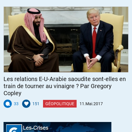
subventions accordées à la presse et ainsi nous liberer de cette
machine à faire penser dans leur sens
+5
Shirmek
//
12.05.2017 à 18h02
« Que le PS ne soit plus de gauche est une certitude (certains
diraient depuis 1983) ».
Au risque de donner l’impression de vouloir faire dans la
Les relations E-U-Arabie saoudite sont-elles en
surenchère : le PS (ou ses ancêtres) était-il de gauche sous Guy
train de tourner au vinaigre ? Par Gregory
Mollet ? avec A. Millerand ? à l’époque du Cartel des Gauches ? les
Copley
socialistes étaient-ils où que ce soit pendant la Résistance ou en
Mai 68 ? étaient-ils de gauche au moment de voter les crédits de
33
151
GÉOPOLITIQUE
11.Mai.2017
guerre en 1914, c’est-à-dire d’abandonner conjointement la
défense de la classe ouvrière, le pacifisme, la grève
révolutionnaire, l’internationalisme, l’antimilitarisme, au profit de
la défense de la bourgeoisie, du bellicisme, de la guerre