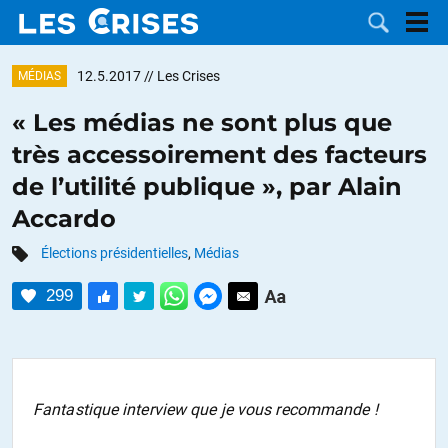
12.5.2017
// Les Crises
MÉDIAS
« Les médias ne sont plus que
très accessoirement des facteurs
LES
de l’utilité publique », par Alain
Accardo
DOSSIERS
CATÉGORIES
Élections présidentielles
,
Médias
MOTS CLÉS
299
NOUS
CONTACTER
FAIRE UN
Fantastique interview que je vous recommande !
DON