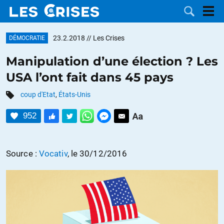
23.2.2018
// Les Crises
DÉMOCRATIE
Manipulation d’une élection ? Les
USA l’ont fait dans 45 pays
LES
coup d'Etat
,
États-Unis
DOSSIERS
CATÉGORIES
952
MOTS CLÉS
Source :
Vocativ
, le 30/12/2016
NOUS
CONTACTER
FAIRE UN
DON