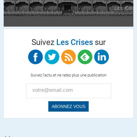
spot-election-meddling-doing-years-vladimir-putin-donald-trump
Alors, les vilains Russes qui faussent la démocratie américaine : la
paille et la poutre ? La paille et le baobab ?
+53
ALERTER
Suivez
Les Crises
sur
JC
//
23.02.2018 à 15h54
Oui mais ils ne sont pas sensibles à ces comparaisons, car eux sont
le camp du Bien, ils sont Exceptionnels, tout ce qu’ils font est
Suivez l'actu et ne ratez plus une publication
approuvé par Dieu. C’est un devoir moral et une mission sacrée.
+21
ALERTER
Michel Ickx
//
23.02.2018 à 17h20
vous vouliez dire la paille et le Sequoia?