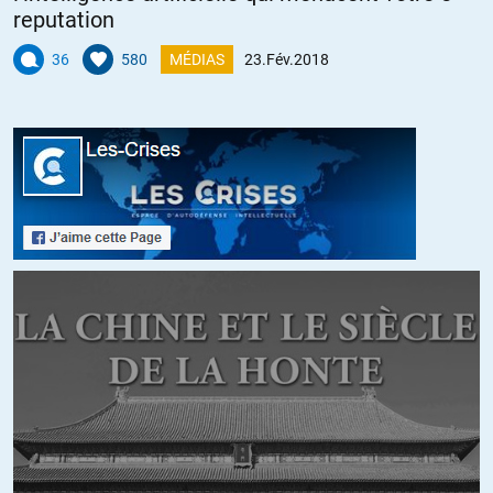
reputation
+1
ALERTER
36
580
MÉDIAS
23.Fév.2018
Fritz
//
23.02.2018 à 12h43
En 1996, le communiste Guennadi Ziouganov serait sans doute
devenu le président russe…
Mais voilà, l’oncle Sam veillait sur la démocratie : il fallait réélire
l’homme qui avait fait tirer sur le parlement russe en 1993, Boris
Eltsine.
Même Time l’a reconnu !
http://content.time.com/time/covers/0,16641,19960715,00.html
« Les Yankees à la rescousse. L’histoire secrète des conseillers
américains qui ont permis la victoire d’Eltsine »
Même le Guardian retrace la longue, longue histoire des
manipulations d’élections par les Américains :
https://www.theguardian.com/commentisfree/2017/jan/05/american