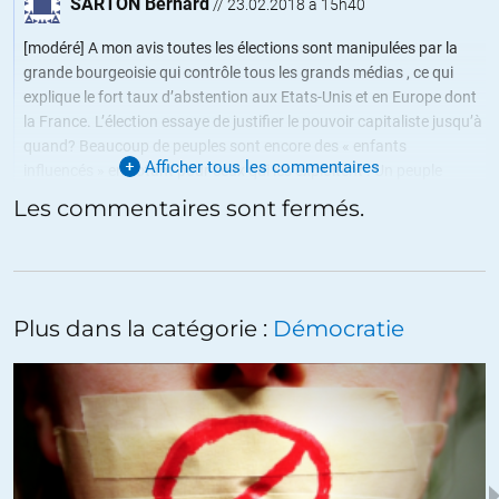
SARTON Bernard
//
23.02.2018 à 15h40
[modéré] A mon avis toutes les élections sont manipulées par la
grande bourgeoisie qui contrôle tous les grands médias , ce qui
explique le fort taux d’abstention aux Etats-Unis et en Europe dont
la France. L’élection essaye de justifier le pouvoir capitaliste jusqu’à
quand? Beaucoup de peuples sont encore des « enfants
Afficher tous les commentaires
influencés » en votant pour ceux qui les exploitent . Un peuple
devient « révolutionnaires » lorsqu’il est mécontent de son niveau
Les commentaires sont fermés.
de vie face à une caste qui se gave de privilèges comme la noblesse
avant la révolution de 1789 et quand la situation économique
s’effondre avec un chômage massif . Nous sommes peut-être en
train de vivre ce moment là historiquement .
Plus dans la catégorie :
Démocratie
+18
ALERTER
vinel
//
23.02.2018 à 19h30
Je pense qu’il faut retenir dans la situation actuelle les points
suivants relatifs aux USA: