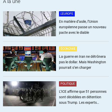
A la une
+11
ALERTER
L'EUROPE
Arcousan09
//
23.02.2018 à 13h21
En matière d’asile, l’Union
européenne passe un nouveau
Cette manipulation n’est rien à coté des guerres ourdies par les
pacte avec le diable
mêmes quand le gouvernement d’un pays n’est pas conforme aux
critères de ce qu’il est convenu d’appeler: « le bien » ….
Ne serait-ce pas là la définition d’un « état voyou » ???? agresser tout
ÉCONOMIE
ce qui n’est pas conforme à son idéologie ….
La guerre en Iran ne détrônera
pas le dollar. Mais Washington
+19
ALERTER
pourrait s’en charger
vert-de-taire
//
23.02.2018 à 15h03
POLITIQUE
Euh oui
dans ce domaine la France est aussi championne.
L’ICE affirme que 51 personnes
sont décédées en détention
+15
ALERTER
sous Trump. Les experts
estiment ce chiffre sous-estimé