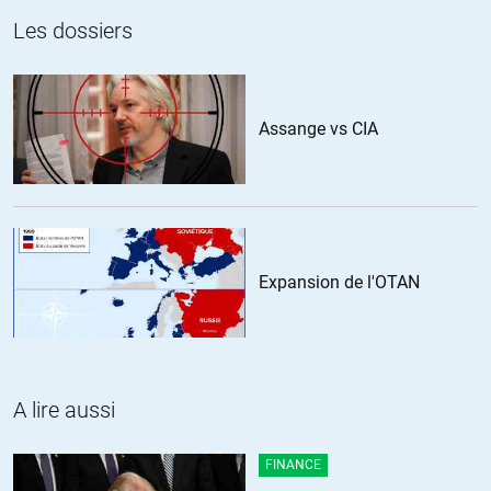
qu’il nous faudra faire preuve de toute la vigilance possible.
Les dossiers
+1
ALERTER
Assange vs CIA
Doghouse Reilly
//
24.02.2018 à 14h17
Ce qui me questionne, relativement à l’habitude qu’ont les
décisionnaires US d’admettre la réalité de leurs menées occultes (pas
des complots ça c’était au temps de Marie Antoinette), c’est le déni
de réalité dans laquelle se vautrent complaisamment tant nos
Expansion de l'OTAN
politiciens que leurs laquais des médias .
+3
ALERTER
A lire aussi
Bello
//
24.02.2018 à 15h45
FINANCE
Rien de nouveau sous le soleil je crois…