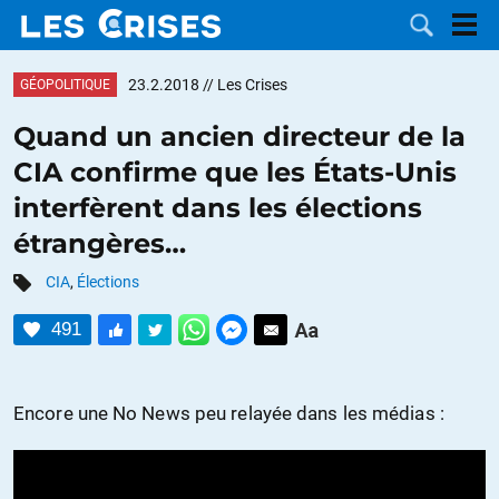
23.2.2018
// Les Crises
GÉOPOLITIQUE
Quand un ancien directeur de la
CIA confirme que les États-Unis
LES
interfèrent dans les élections
étrangères…
DOSSIERS
CATÉGORIES
CIA
,
Élections
MOTS CLÉS
491
NOUS
Encore une No News peu relayée dans les médias :
CONTACTER
FAIRE UN
DON