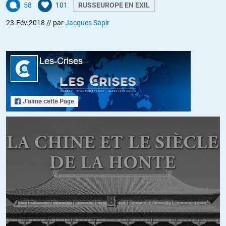
pas C’est que ce n’est pas vrai.Bien évidemment vous et moi nous ne
58
101
RUSSEUROPE EN EXIL
savons que les médias racontent que ce qu’ils veulent mais ça ne fait
23.Fév.2018
// par
Jacques Sapir
pas beaucoup de monde
+3
ALERTER
Alfred
//
24.02.2018 à 08h53
C’est vrai.
Alors faites circuler… Faites tourner la petite vidéo.
+3
ALERTER
Zenobie
//
24.02.2018 à 08h06
Une de leurs dernières interventions concerne les élections
présidentielles tunisiennes en 2014: celui qui sera déclaré
« vainqueur » de l’élection et le chef des islamistes ont passé la
dernière soirée avant le second tour à l’ambassade US.