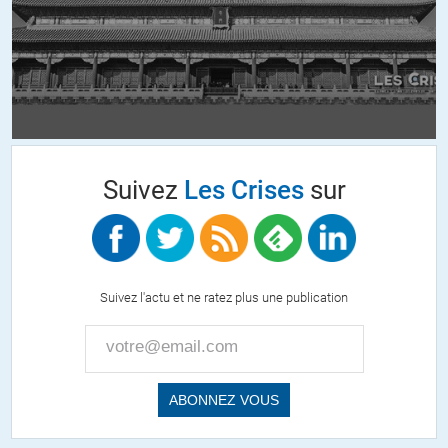
ALERTER
lon
//
25.10.2014 à 09h42
Encensée par un invité de Patrick Cohen sur France Inter, libéral
assumé ….Cela veut tout dire .
Suivez
Les Crises
sur
C’est à peu près le chemin que vont prendre les verts européens, pour
quelques plats de lentilles bio…
ALERTER
Suivez l'actu et ne ratez plus une publication
Pierre Davoust
//
25.10.2014 à 09h59
Faire le ménage chez nous…. Il se pourrait bien que ce soient les
BRICS qui nous y incitent, non ?