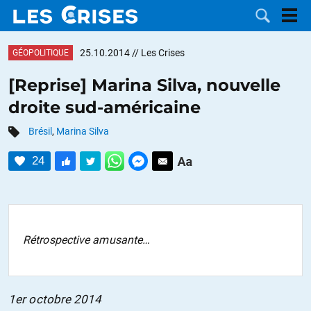
25.10.2014
// Les Crises
GÉOPOLITIQUE
[Reprise] Marina Silva, nouvelle
droite sud-américaine
LES
Brésil
,
Marina Silva
DOSSIERS
CATÉGORIES
24
MOTS CLÉS
NOUS
Rétrospective amusante…
CONTACTER
FAIRE UN
DON
1er octobre 2014