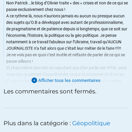
Non Patrick …le blog d’Olivier traite « des » crises et non de ce qui se
passe exclusivement chez nous !
A ce rythme là, nous n’aurions jamais eu aucun ou presque aucun
des sujets qu’O.B a développé avec autant de professionnalisme,
de pragmatisme et de patience depuis si longtemps, que ce soit sur
l’économie, l’histoire, la politique ou la géo politique. Je pense
notamment à ce travail fabuleux sur l’Ukraine, travail qu’AUCUN
JOURNALISTE n’a fait alors que c’était leur métier de le faire !!!!!
Je ne vois pas en quoi c’est inutile et néfaste de parler de ce qui se
passe ailleurs !
Et j’irais même plus loin en rajoutant que d’en parler est VITAL pour
nous car ça permet d’appréhender ce qui va se passer ici et ce qui
Afficher tous les commentaires
s’y passe depuis des lustres d’ailleurs car c’est souvent le même
Modus Operandi ….
Les commentaires sont fermés.
Ne jamais se renfermer sur soi-même car c’est le meilleur moyen
pour se faire avoir !
ALERTER
Plus dans la catégorie :
Géopolitique