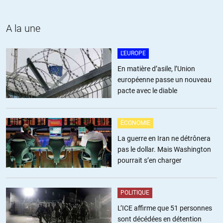
ALERTER
A la une
chios
//
25.10.2014 à 10h41
L'EUROPE
En matière d’asile, l’Union
Pourquoi deux articles sur une candidate évincée?
européenne passe un nouveau
Cette Marina n’a plus aucune importance.
pacte avec le diable
Alors qu’on annonce un « week-end Brésil »
Ce qui pointe vers l’actualité, en l’occurrence le sort du Brésil, qui vote
ce week-end.
ÉCONOMIE
on est mal informé sur ce qui se passe.
C’est le moins que l’on puisse dire…
La guerre en Iran ne détrônera
pas le dollar. Mais Washington
L’Ukraine aussi vote, si cela intéresse encore quelqu’un…
pourrait s’en charger
ALERTER
POLITIQUE
Norbert
//
25.10.2014 à 21h10
L’ICE affirme que 51 personnes
sont décédées en détention
Comme je vous l’ai dit par ailleurs, je m’interroge sur cette non