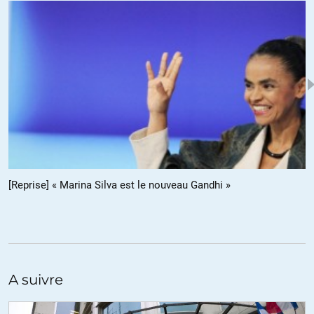
Alae
//
25.10.2014 à 11h39
Au contraire, Patrick, c’est ne pas s’intéresser à ce qui se passe
ailleurs qui est inutile et néfaste.
Le néolibéralisme, qui paupérise les sociétés partout où il passe, est
le schéma de base de la mondialisation actuelle. Vous savez, ce
truc que les médias mainstream tentent de nous vendre comme du
« progrès » et « la marche inéluctable du monde » ? Ici comme au
Brésil, en Argentine, en Ukraine de l’ouest, aux States dans des villes
comme Detroit, dans le UK ou en Grèce, etc, que ce soit en plus light
ou en pire, ce sont les mêmes causes et les mêmes effets. C’est déjà
en France via l’UE : la pauvreté et la corruption arrivent forcément
[Reprise] « Marina Silva est le nouveau Gandhi »
sur les talons du néolibéralisme.
Alors il vaut mieux savoir qui se bat contre, et qui suit le mouvement
partout dans le monde. Tout pays qui rompt les amarres avec ce
schéma représente un espoir.
ALERTER
A suivre