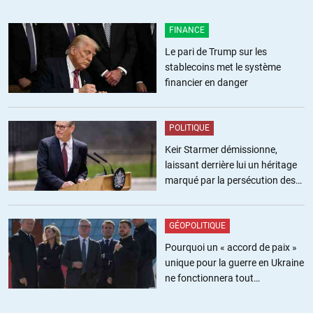
accord avec les commentaires précédents sur l’importance de
s’intéresser autant à ce qui se passe chez nous que partout ailleurs
FINANCE
dans le monde. Car c’est le même danger de vassalisation vis à vis
Le pari de Trump sur les
des USA et de l’oligarchie financière et multinationales qui nous
stablecoins met le système
menace tous. Le repli nationaliste étroit et frileux affaiblit notre
financier en danger
capacité à analyser convenablement la stratégie mondialiste
corruptrice et prédatrice des puissants de ce monde, afin de nous
en protéger au mieux.
POLITIQUE
Keir Starmer démissionne,
ALERTER
laissant derrière lui un héritage
marqué par la persécution des
militants pro-palestiniens
Kellhus
//
25.10.2014 à 11h24
GÉOPOLITIQUE
Pour ceux qui s’étonnent dans les commentaires de la place donnée
Pourquoi un « accord de paix »
au sujet, l’élection au Brésil est un enjeu important en matière de
unique pour la guerre en Ukraine
relations internationales et donc pour nous. Voir par exemple l’article
ne fonctionnera tout
suivant, déjà cité dans la revue de presse internationale du 11
simplement pas
octobre.
http://www.thenation.com/blog/181868/why-brazils-elections-