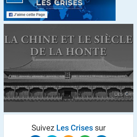
International France) :
-Président de l’Institut Français des Administrateurs
– Président de l’Observatoire sur la Responsabilité Sociétale des
Entreprises
-Président de l’Institut du Développement Durable et des Relations
Internationales
-Président d’Epargne sans Frontières
Si on a du temps à perdre, on peut chercher qui est Denis Kessler,
PDG de Scor :
Il a été vice-président du MEDEF. Il est actuellement le PDG du
groupe SCOR1, administrateur de BNP Paribas SA, Dassault
Aviation, et Invesco Ltd2.
Bon, on arrête là, non ?
ALERTER
harvest02
//
23.10.2014 à 13h41
Suivez
Les Crises
sur
Comique cette carte de transparency ! Comme par hasard, les
ennemis des USA sont tous dans le peloton des plus corrompus !