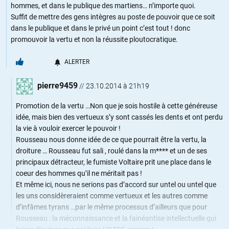
hommes, et dans le publique des martiens… n’importe quoi.
Suffit de mettre des gens intègres au poste de pouvoir que ce soit
dans le publique et dans le privé un point c’est tout ! donc
promouvoir la vertu et non la réussite ploutocratique.
ALERTER
pierre9459
//
23.10.2014 à 21h19
Promotion de la vertu …Non que je sois hostile à cette généreuse
idée, mais bien des vertueux s’y sont cassés les dents et ont perdu
la vie à vouloir exercer le pouvoir !
Rousseau nous donne idée de ce que pourrait être la vertu, la
droiture … Rousseau fut sali , roulé dans la m**** et un de ses
principaux détracteur, le fumiste Voltaire prit une place dans le
coeur des hommes qu’il ne méritait pas !
Et même ici, nous ne serions pas d’accord sur untel ou untel que
les uns considèreraient comme vertueux et les autres comme
d’infâmes tyrans …par le même processus d’ailleurs que pour
Rousseau : la méconnaissance et la fainéantise intellectuelle qui