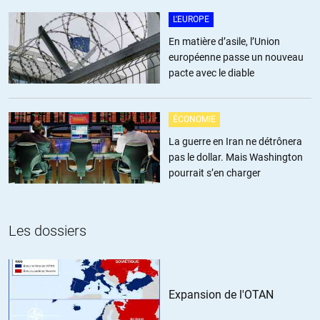
http://www.statistiques-mondiales.com/liberte_presse.htm
L'EUROPE
avec ce lien où l’on a les résultats sur 9 ans, et là ça fait mal.
En matière d’asile, l’Union
L’indice pour la France a simplement doublé!
européenne passe un nouveau
pacte avec le diable
http://www.statistiques-mondiales.com/liberte_presse.htm
Le Point relaie avec enthousiasme que pour RSF cette baisse
ÉCONOMIE
d’un point en 2013 est due à cela: « La France, qui perd une
La guerre en Iran ne détrônera
place à la 39e, a également connu une année 2013
pas le dollar. Mais Washington
« inquiétante », selon l’organisation de défense des journalistes.
pourrait s’en charger
« Point d’orgue de l’année 2013, la décision prise par la justice
française de faire retirer les enregistrements de l’affaire
Bettencourt des publications de Mediapart et du Point : une
atteinte grave à la liberté de la presse »
Les dossiers
http://www.lepoint.fr/societe/liberte-de-la-presse-la-france-
descend-a-la-39e-place-sur-180-12-02-2014-1790846_23.php
Expansion de l'OTAN