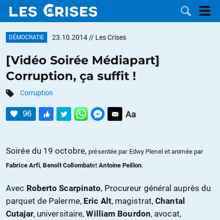
23.10.2014
// Les Crises
DÉMOCRATIE
[Vidéo Soirée Médiapart]
Corruption, ça suffit !
LES
Corruption
DOSSIERS
CATÉGORIES
96
MOTS CLÉS
Soirée du 19 octobre,
présentée par Edwy Plenel et animée par
NOUS
Fabrice Arfi
,
Benoît Collombat
et
Antoine Peillon
.
CONTACTER
FAIRE UN
Avec
Roberto Scarpinato
, Procureur général auprès du
parquet de Palerme,
Eric Alt
, magistrat,
Chantal
DON
Cutajar
, universitaire,
William Bourdon
, avocat,