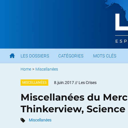
LES DOSSIERS
CATÉGORIES
MOTS CLÉS
Home
>
Miscellanées
8.juin.2017
// Les Crises
MISCELLANÉES
Miscellanées du Mercr
Thinkerview, Science
Miscellanées