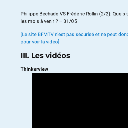
Philippe Béchade VS Frédéric Rollin (2/2): Quels
les mois à venir ? – 31/05
[Le site BFMTV n'est pas sécurisé et ne peut donc 
pour voir la vidéo]
III. Les vidéos
Thinkerview