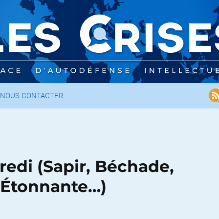
NOUS CONTACTER
edi (Sapir, Béchade,
 Étonnante…)