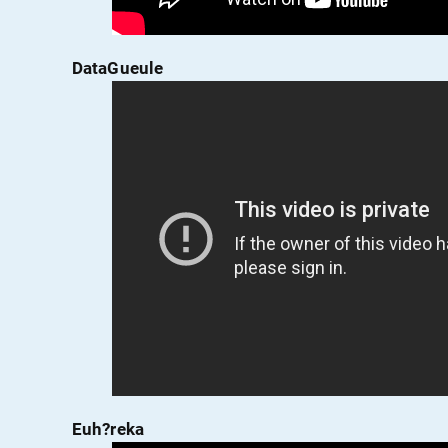
DataGueule
Euh?reka