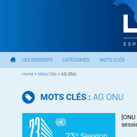
LES DOSSIERS
CATÉGORIES
MOTS CLÉS
Home
>
Mots Clés
>
AG ONU
MOTS CLÉS :
AG ONU
[ONU 
sessi