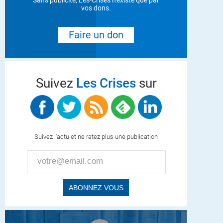
Sans publicité, Les-Crises n'existe que par
vos dons.
Faire un don
Suivez
Les Crises
sur
Suivez l'actu et ne ratez plus une publication