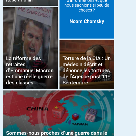
Robert Pollin
d’informations et que
nous sachions si peu de
choses ?
Noam Chomsky
La réforme des
Torture de la CIA : Un
retraites
médecin décrit et
d’Emmanuel Macron
dénonce les tortures
est une réelle guerre
de l’Agence post 11-
des classes
Septembre
Sommes-nous proches d’une guerre dans le