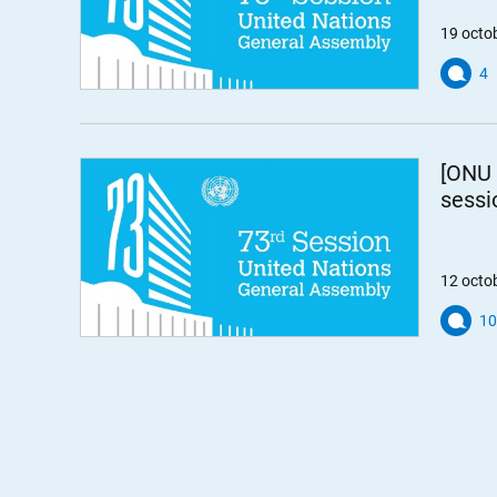
19 octo
4
[ONU 
sessi
12 octo
10