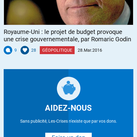
Royaume-Uni : le projet de budget provoque
une crise gouvernementale, par Romaric Godin
9
28
GÉOPOLITIQUE
28.Mar.2016
AIDEZ-NOUS
Sans publicité, Les-Crises n'existe que par vos dons.