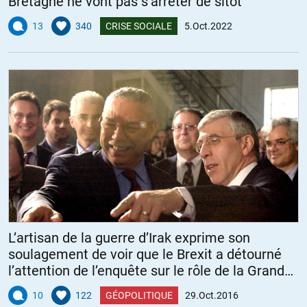
Bretagne ne vont pas s’arrêter de sitôt
13
340
CRISE SOCIALE
5.Oct.2022
L’artisan de la guerre d’Irak exprime son
soulagement de voir que le Brexit a détourné
l’attention de l’enquête sur le rôle de la Grande
Bretagne en Irak
10
122
GÉOPOLITIQUE
29.Oct.2016