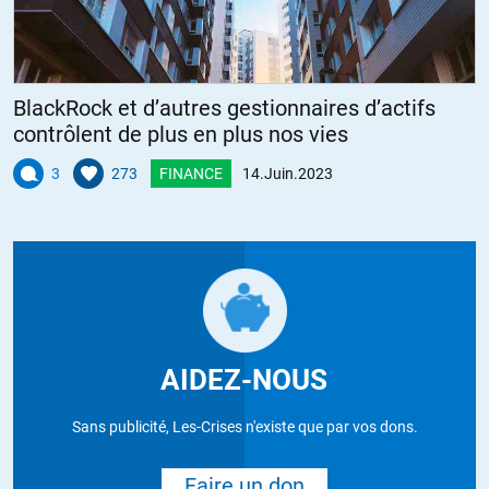
BlackRock et d’autres gestionnaires d’actifs
contrôlent de plus en plus nos vies
3
273
FINANCE
14.Juin.2023
AIDEZ-NOUS
Sans publicité, Les-Crises n'existe que par vos dons.
Faire un don