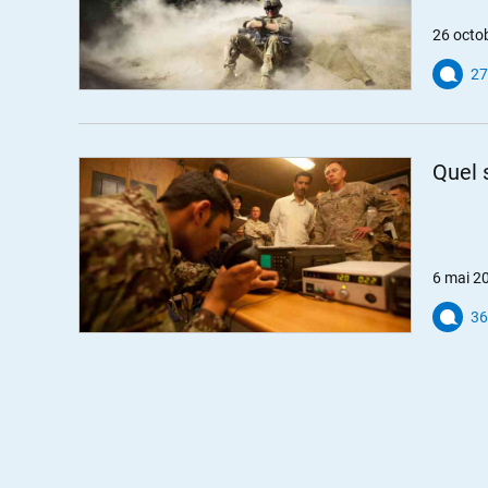
26 octo
27
Quel 
6 mai 2
36