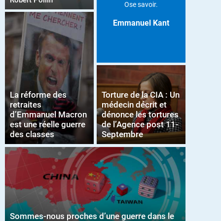
Robert Pollin
Ose savoir.
Emmanuel Kant
La réforme des
Torture de la CIA : Un
retraites
médecin décrit et
d’Emmanuel Macron
dénonce les tortures
est une réelle guerre
de l’Agence post 11-
des classes
Septembre
Sommes-nous proches d’une guerre dans le