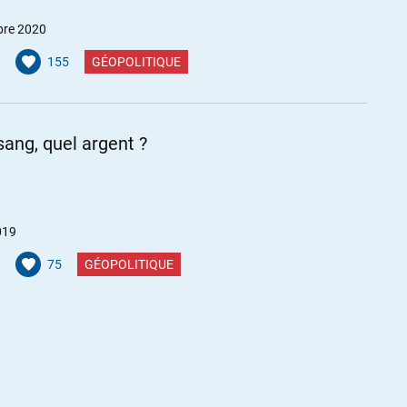
bre 2020
155
GÉOPOLITIQUE
sang, quel argent ?
019
75
GÉOPOLITIQUE