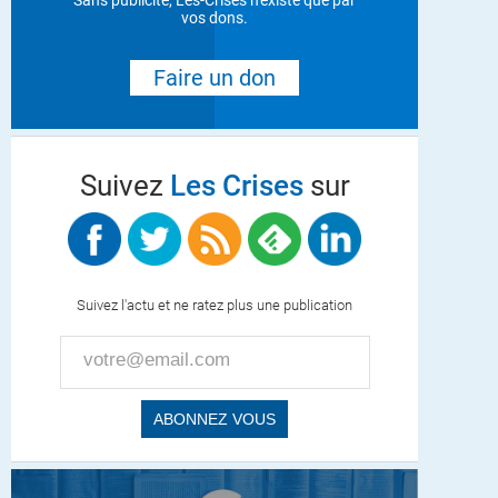
Sans publicité, Les-Crises n'existe que par
vos dons.
Faire un don
Suivez
Les Crises
sur
Suivez l'actu et ne ratez plus une publication