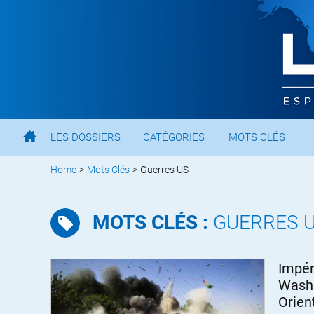
LES DOSSIERS
CATÉGORIES
MOTS CLÉS
Home
>
Mots Clés
>
Guerres US
MOTS CLÉS :
GUERRES 
Impér
Washi
Orien