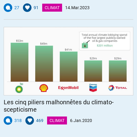
27
91
CLIMAT
14.Mar.2023
Les cinq piliers malhonnêtes du climato-
scepticisme
318
469
CLIMAT
6.Jan.2020