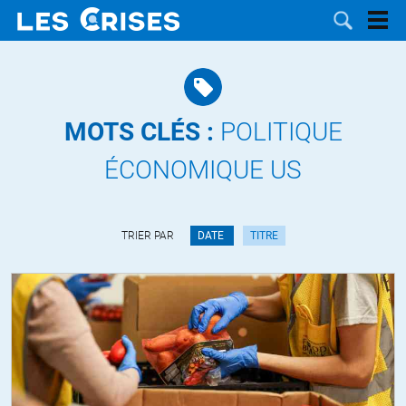
MOTS CLÉS :
POLITIQUE
LES
ÉCONOMIQUE US
DOSSIERS
CATÉGORIES
TRIER PAR
DATE
TITRE
MOTS CLÉS
NOUS
CONTACTER
FAIRE UN
DON