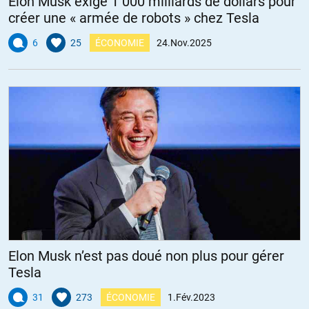
Elon Musk exige 1 000 milliards de dollars pour
créer une « armée de robots » chez Tesla
6
25
ÉCONOMIE
24.Nov.2025
Elon Musk n’est pas doué non plus pour gérer
Tesla
31
273
ÉCONOMIE
1.Fév.2023