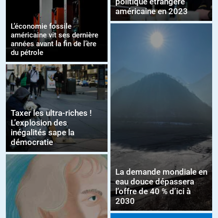
politique étrangère
américaine en 2023
L’économie fossile
américaine vit ses dernière
années avant la fin de l’ère
du pétrole
Taxer les ultra-riches !
L’explosion des
inégalités sape la
démocratie
La demande mondiale en
eau douce dépassera
l’offre de 40 % d’ici à
2030