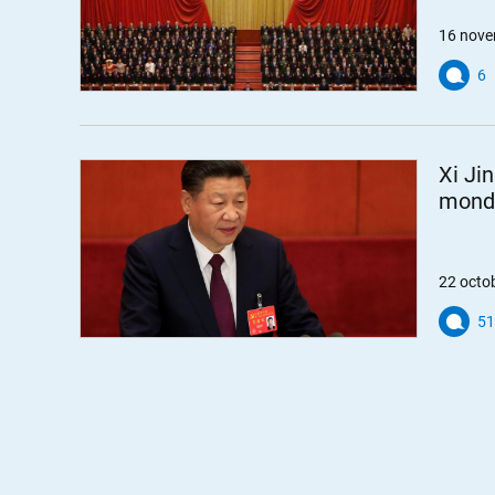
16 nove
6
Xi Ji
monde
22 octo
51