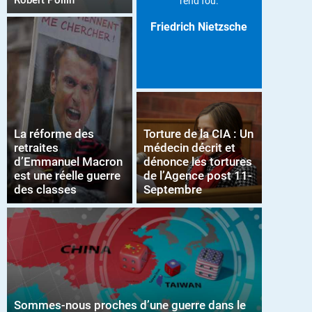
Robert Pollin
rend fou.
Friedrich Nietzsche
La réforme des
Torture de la CIA : Un
retraites
médecin décrit et
d’Emmanuel Macron
dénonce les tortures
est une réelle guerre
de l’Agence post 11-
des classes
Septembre
Sommes-nous proches d’une guerre dans le