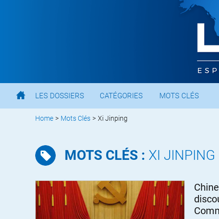
LES DOSSIERS
CATÉGORIES
MOTS CLÉS
Home
>
Mots Clés
>
Xi Jinping
MOTS CLÉS :
XI JINPING
Chine
disco
Comm