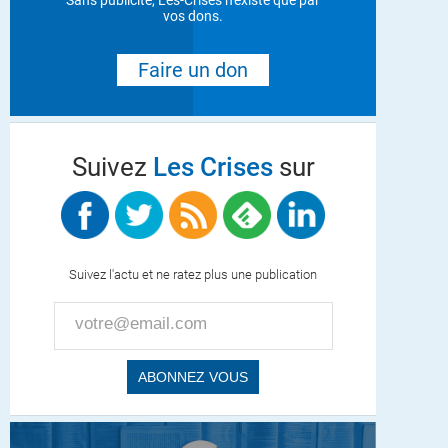
Sans publicité, Les-Crises n'existe que par
vos dons.
Faire un don
Suivez
Les Crises
sur
Suivez l'actu et ne ratez plus une publication